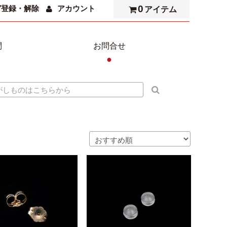
0
ガ登録・解除
アカウント
アイテム
問
お問合せ
●