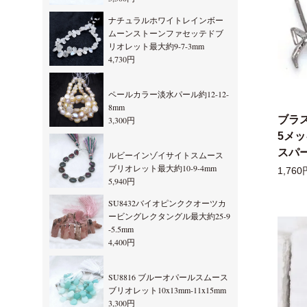
ナチュラルホワイトレインボー
ムーンストーンファセッテドブ
リオレット最大約9-7-3mm
4,730円
ペールカラー淡水パール約12-12-
8mm
ブラ
3,300円
5メ
スパー
ルビーインゾイサイトスムース
ブリオレット最大約10-9-4mm
1,760
5,940円
SU8432バイオピンククオーツカ
ービングレクタングル最大約25-9
-5.5mm
4,400円
SU8816 ブルーオパールスムース
ブリオレット10x13mm-11x15mm
3,300円