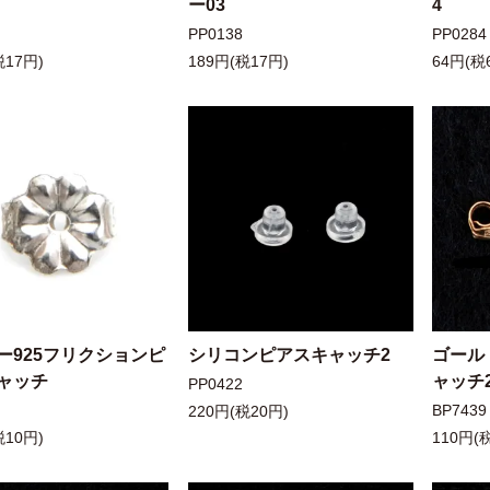
ー03
4
PP0138
PP0284
税17円)
189円(税17円)
64円(税
ー925フリクションピ
シリコンピアスキャッチ2
ゴール
ャッチ
ャッチ
PP0422
BP7439
220円(税20円)
税10円)
110円(