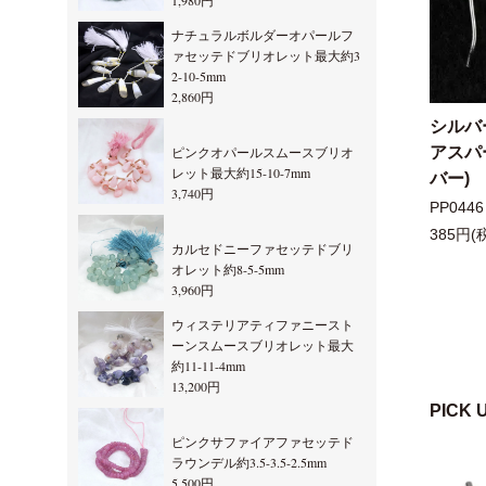
1,980円
ナチュラルボルダーオパールフ
ァセッテドブリオレット最大約3
2-10-5mm
2,860円
シルバ
アスパ
ピンクオパールスムースブリオ
レット最大約15-10-7mm
バー)
3,740円
PP0446
385円(
カルセドニーファセッテドブリ
オレット約8-5-5mm
3,960円
ウィステリアティファニースト
ーンスムースブリオレット最大
約11-11-4mm
13,200円
PICK 
ピンクサファイアファセッテド
ラウンデル約3.5-3.5-2.5mm
5,500円