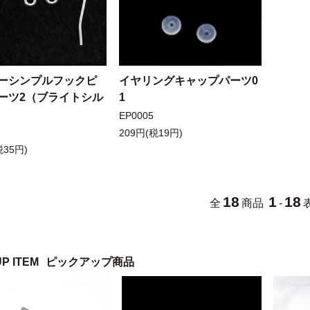
ーシンプルフックピ
イヤリングキャップパーツ0
ーツ2（ブライトシル
1
EP0005
209円(税19円)
税35円)
18
1
18
全
商品
-
UP ITEM
ピックアップ商品