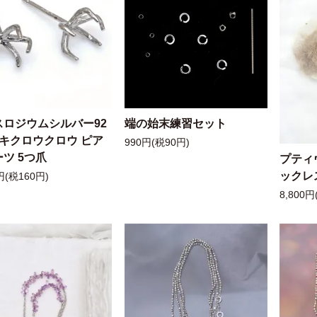
スロジウムシルバー92
端の始末練習セット
ッキクロウクロウ ピア
990円(税90円)
ツ 5つ爪
プティ
ックレ
円(税160円)
8,800円