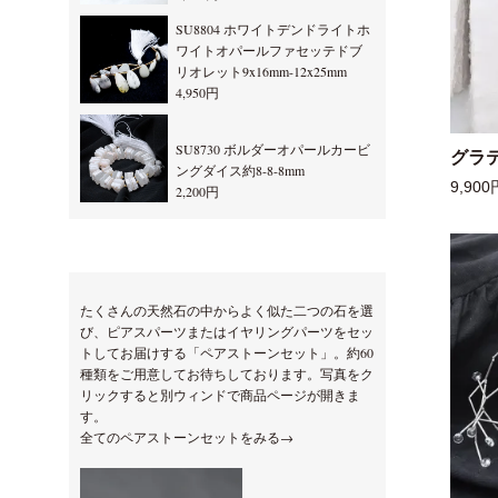
SU8804 ホワイトデンドライトホ
ワイトオパールファセッテドブ
リオレット9x16mm-12x25mm
4,950円
SU8730 ボルダーオパールカービ
グラ
ングダイス約8-8-8mm
9,900
2,200円
たくさんの天然石の中からよく似た二つの石を選
び、ピアスパーツまたはイヤリングパーツをセッ
トしてお届けする「ペアストーンセット」。約60
種類をご用意してお待ちしております。写真をク
リックすると別ウィンドで商品ページが開きま
す。
全てのペアストーンセットをみる→