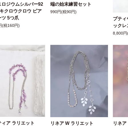
スロジウムシルバー92
端の始末練習セット
ッキクロウクロウ ピア
990円(税90円)
ツ 5つ爪
プティ
ックレ
円(税160円)
8,800円
ティア ラリエット
リネア W ラリエット
リネア