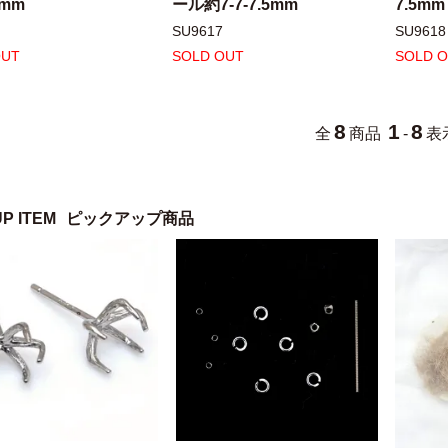
5mm
ール約7-7-7.5mm
7.5mm
SU9617
SU9618
OUT
SOLD OUT
SOLD 
8
1
8
全
商品
-
表
UP ITEM
ピックアップ商品