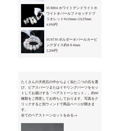
SU8804 ホワイトデンドライトホ
ワイトオパールファセッテドブ
リオレット9x16mm-12x25mm
4,950円
SU8730 ボルダーオパールカービ
ングダイス約8-8-8mm
2,200円
たくさんの天然石の中からよく似た二つの石を選
び、ピアスパーツまたはイヤリングパーツをセッ
トしてお届けする「ペアストーンセット」。約60
種類をご用意してお待ちしております。写真をク
リックすると別ウィンドで商品ページが開きま
す。
全てのペアストーンセットをみる→