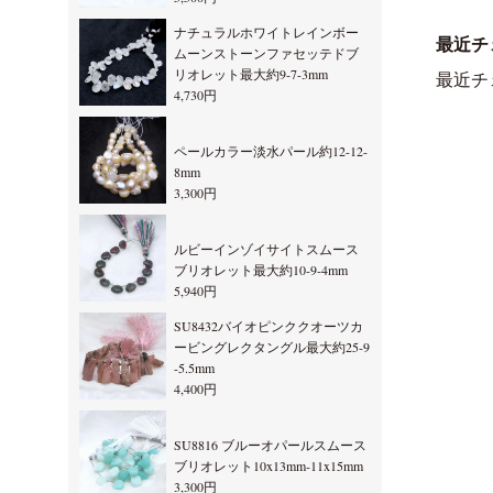
ナチュラルホワイトレインボー
最近チ
ムーンストーンファセッテドブ
リオレット最大約9-7-3mm
最近チ
4,730円
ペールカラー淡水パール約12-12-
8mm
3,300円
ルビーインゾイサイトスムース
ブリオレット最大約10-9-4mm
5,940円
SU8432バイオピンククオーツカ
ービングレクタングル最大約25-9
-5.5mm
4,400円
SU8816 ブルーオパールスムース
ブリオレット10x13mm-11x15mm
3,300円