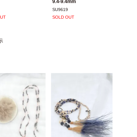
9.4-9.4mm
SU9619
OUT
SOLD OUT
示