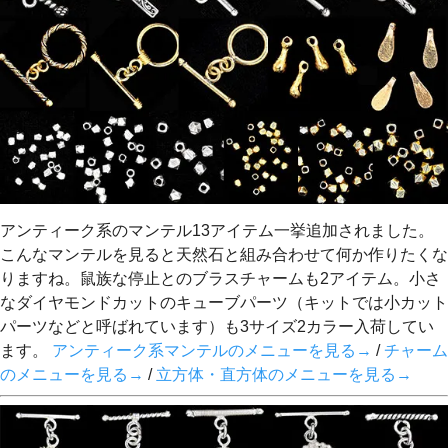
アンティーク系のマンテル13アイテム一挙追加されました。
こんなマンテルを見ると天然石と組み合わせて何か作りたくな
りますね。鼠族な停止とのブラスチャームも2アイテム。小さ
なダイヤモンドカットのキューブパーツ（キットでは小カット
パーツなどと呼ばれています）も3サイズ2カラー入荷してい
ます。
アンティーク系マンテルのメニューを見る→
/
チャーム
のメニューを見る→
/
立方体・直方体のメニューを見る→