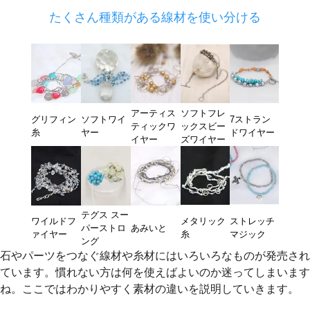
たくさん種類がある線材を使い分ける
アーティス
ソフトフレ
グリフィン
ソフトワイ
7ストラン
ティックワ
ックスビー
糸
ヤー
ドワイヤー
イヤー
ズワイヤー
テグス スー
ワイルドフ
メタリック
ストレッチ
パーストロ
あみいと
ァイヤー
糸
マジック
ング
石やパーツをつなぐ線材や糸材にはいろいろなものが発売され
ています。慣れない方は何を使えばよいのか迷ってしまいます
ね。ここではわかりやすく素材の違いを説明していきます。