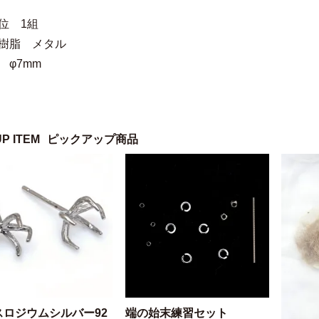
位 1組
 樹脂 メタル
 φ7mm
UP ITEM
ピックアップ商品
スロジウムシルバー92
端の始末練習セット