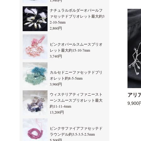
1,980円
ナチュラルボルダーオパールフ
ァセッテドブリオレット最大約3
2-10-5mm
2,860円
ピンクオパールスムースブリオ
レット最大約15-10-7mm
3,740円
カルセドニーファセッテドブリ
オレット約8-5-5mm
3,960円
ウィステリアティファニースト
アリ
ーンスムースブリオレット最大
9,900
約11-11-4mm
13,200円
ピンクサファイアファセッテド
ラウンデル約3.5-3.5-2.5mm
5,500円