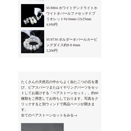
SU8804 ホワイトデンドライトホ
ワイトオパールファセッテドブ
リオレット9x16mm-12x25mm
4,950円
SU8730 ボルダーオパールカービ
ングダイス約8-8-8mm
2,200円
たくさんの天然石の中からよく似た二つの石を選
び、ピアスパーツまたはイヤリングパーツをセッ
トしてお届けする「ペアストーンセット」。約60
種類をご用意してお待ちしております。写真をク
リックすると別ウィンドで商品ページが開きま
す。
全てのペアストーンセットをみる→