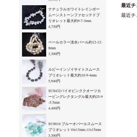
最近チ
ナチュラルホワイトレインボー
ムーンストーンファセッテドブ
最近チ
リオレット最大約9-7-3mm
4,730円
ペールカラー淡水パール約12-12-
8mm
3,300円
ルビーインゾイサイトスムース
ブリオレット最大約10-9-4mm
5,940円
SU8432バイオピンククオーツカ
ービングレクタングル最大約25-9
-5.5mm
4,400円
SU8816 ブルーオパールスムース
ブリオレット10x13mm-11x15mm
3,300円