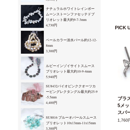
ナチュラルホワイトレインボー
ムーンストーンファセッテドブ
リオレット最大約9-7-3mm
4,730円
PICK 
ペールカラー淡水パール約12-12-
8mm
3,300円
ルビーインゾイサイトスムース
ブリオレット最大約10-9-4mm
5,940円
SU8432バイオピンククオーツカ
ービングレクタングル最大約25-9
-5.5mm
ブラ
4,400円
5メ
スパー
SU8816 ブルーオパールスムース
1,760
ブリオレット10x13mm-11x15mm
3,300円