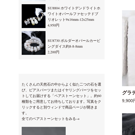
SU8804 ホワイトデンドライトホ
ワイトオパールファセッテドブ
リオレット9x16mm-12x25mm
4,950円
SU8730 ボルダーオパールカービ
ングダイス約8-8-8mm
2,200円
たくさんの天然石の中からよく似た二つの石を選
び、ピアスパーツまたはイヤリングパーツをセッ
グラ
トしてお届けする「ペアストーンセット」。約60
9,900
種類をご用意してお待ちしております。写真をク
リックすると別ウィンドで商品ページが開きま
す。
全てのペアストーンセットをみる→