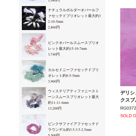
1,980円
ナチュラルボルダーオパールフ
ァセッテドブリオレット最大約3
2-10-5mm
2,860円
ピンクオパールスムースブリオ
レット最大約15-10-7mm
3,740円
カルセドニーファセッテドブリ
オレット約8-5-5mm
3,960円
ウィステリアティファニースト
デリシ
ーンスムースブリオレット最大
クスブ
約11-11-4mm
13,200円
RG037
SOLD 
ピンクサファイアファセッテド
ラウンデル約3.5-3.5-2.5mm
5,500円