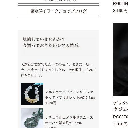
RG038
藤永洋子ワークショップブログ
3,190円
天然石は世界でただ一つのモノ。まさに一期一
会。出会ってドキッとしたら、その時手に入れて
おきましょう。
マルチカラーアクアマリンファ
セッテドブリオレット約7-7-3mm
デリシ
4,950円
クジェ
RG037
ナチュラルエメラルドスムース
オーバル最大約9-7-4mm
3,960円