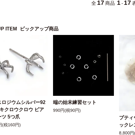
17
1
17
全
商品
-
UP ITEM
ピックアップ商品
スロジウムシルバー92
端の始末練習セット
ッキクロウクロウ ピア
990円(税90円)
ツ 5つ爪
プティ
ックレ
円(税160円)
8,800円