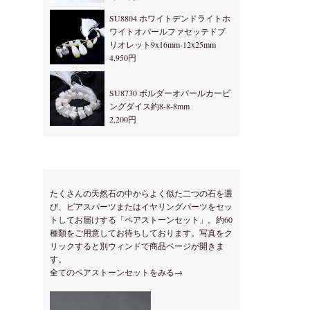
SU8804 ホワイトデンドライトホ
ワイトオパールファセッテドブ
リオレット9x16mm-12x25mm
4,950円
SU8730 ボルダーオパールカービ
ングダイス約8-8-8mm
2,200円
たくさんの天然石の中からよく似た二つの石を選
び、ピアスパーツまたはイヤリングパーツをセッ
トしてお届けする「ペアストーンセット」。約60
種類をご用意してお待ちしております。写真をク
リックすると別ウィンドで商品ページが開きま
す。
全てのペアストーンセットをみる→