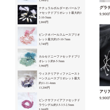
1,980円
グラ
ナチュラルボルダーオパールフ
ァセッテドブリオレット最大約3
9,900
2-10-5mm
2,860円
ピンクオパールスムースブリオ
レット最大約15-10-7mm
3,740円
カルセドニーファセッテドブリ
オレット約8-5-5mm
3,960円
ウィステリアティファニースト
ーンスムースブリオレット最大
約11-11-4mm
13,200円
アリ
9,900
ピンクサファイアファセッテド
ラウンデル約3.5-3.5-2.5mm
5,500円