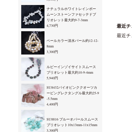
ナチュラルホワイトレインボー
ムーンストーンファセッテドブ
リオレット最大約9-7-3mm
4,730円
最近チ
最近チ
ペールカラー淡水パール約12-12-
8mm
3,300円
ルビーインゾイサイトスムース
ブリオレット最大約10-9-4mm
5,940円
SU8432バイオピンククオーツカ
ービングレクタングル最大約25-9
-5.5mm
4,400円
SU8816 ブルーオパールスムース
ブリオレット10x13mm-11x15mm
3,300円