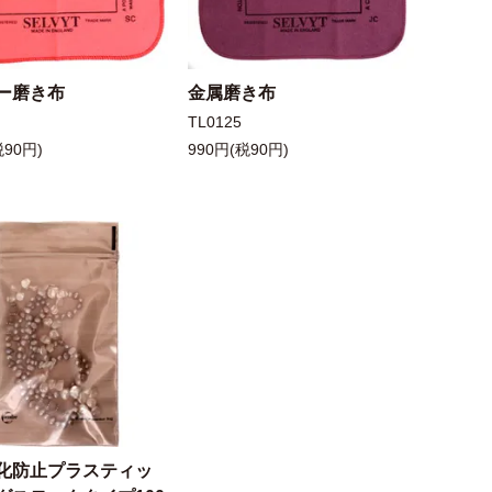
ー磨き布
金属磨き布
TL0125
税90円)
990円(税90円)
化防止プラスティッ