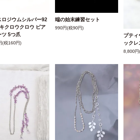
スロジウムシルバー92
端の始末練習セット
ッキクロウクロウ ピア
990円(税90円)
ツ 5つ爪
プティ
ックレ
円(税160円)
8,800円