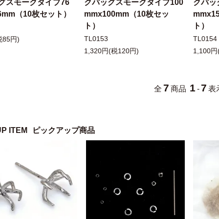
グスモークタイプ76
クバッグスモークタイプ100
クバッ
76mm（10枚セット）
mmx100mm（10枚セッ
mmx1
ト）
ト）
TL0153
TL0154
税85円)
1,320円(税120円)
1,100円
7
1
7
全
商品
-
表
UP ITEM
ピックアップ商品