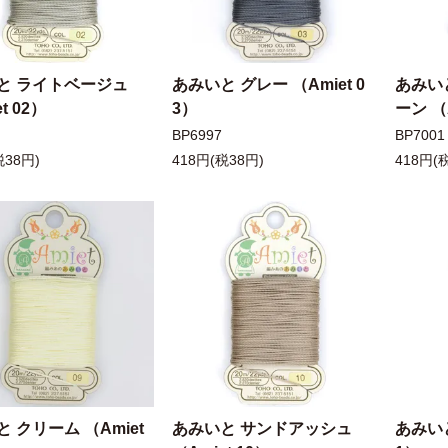
と ライトベージュ
あみいと グレー （Amiet 0
あみい
t 02）
3）
ーン （A
BP6997
BP7001
税38円)
418円(税38円)
418円(
 クリーム （Amiet
あみいと サンドアッシュ
あみいと