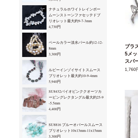
ナチュラルホワイトレインボー
ムーンストーンファセッテドブ
リオレット最大約9-7-3mm
4,730円
ペールカラー淡水パール約12-12-
ブラ
8mm
5メ
3,300円
スパー
1,760
ルビーインゾイサイトスムース
ブリオレット最大約10-9-4mm
5,940円
SU8432バイオピンククオーツカ
ービングレクタングル最大約25-9
-5.5mm
4,400円
SU8816 ブルーオパールスムース
ブリオレット10x13mm-11x15mm
3,300円