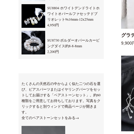
SU8804 ホワイトデンドライトホ
ワイトオパールファセッテドブ
リオレット9x16mm-12x25mm
4,950円
グラ
SU8730 ボルダーオパールカービ
9,900
ングダイス約8-8-8mm
2,200円
たくさんの天然石の中からよく似た二つの石を選
び、ピアスパーツまたはイヤリングパーツをセッ
トしてお届けする「ペアストーンセット」。約60
種類をご用意してお待ちしております。写真をク
リックすると別ウィンドで商品ページが開きま
す。
全てのペアストーンセットをみる→