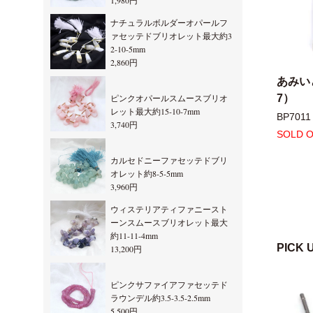
1,980円
ナチュラルボルダーオパールフ
ァセッテドブリオレット最大約3
2-10-5mm
2,860円
あみいと
7）
ピンクオパールスムースブリオ
レット最大約15-10-7mm
BP7011
3,740円
SOLD 
カルセドニーファセッテドブリ
オレット約8-5-5mm
3,960円
ウィステリアティファニースト
ーンスムースブリオレット最大
約11-11-4mm
PICK 
13,200円
ピンクサファイアファセッテド
ラウンデル約3.5-3.5-2.5mm
5,500円