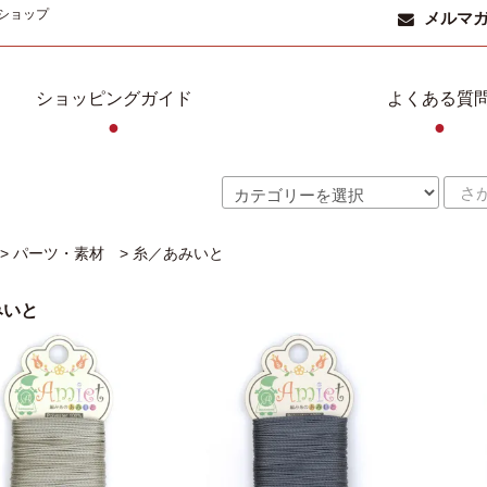
ショップ
メルマ
ショッピングガイド
よくある質
●
●
>
パーツ・素材
>
糸／あみいと
みいと