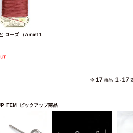
 ローズ （Amiet 1
OUT
17
1
17
全
商品
-
UP ITEM
ピックアップ商品