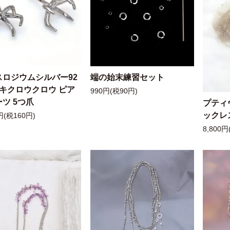
スロジウムシルバー92
端の始末練習セット
ッキクロウクロウ ピア
990円(税90円)
ツ 5つ爪
プティ
ックレ
円(税160円)
8,800円