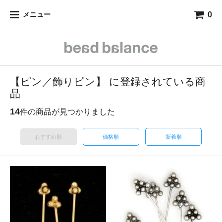
0
メニュー
【ピン／飾りピン】 に登録されている商
品
14
件の商品が見つかりました
おすすめ順
価格順
新着順