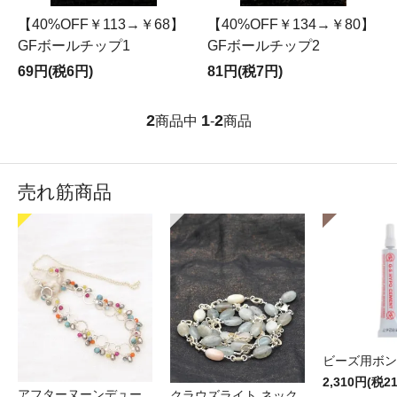
【40%OFF￥113→￥68】
【40%OFF￥134→￥80】
GFボールチップ1
GFボールチップ2
69円(税6円)
81円(税7円)
2
1
2
商品中
-
商品
売れ筋商品
ビーズ用ボン
2,310円(税2
アフターヌーンデュー
クラウズライト ネック