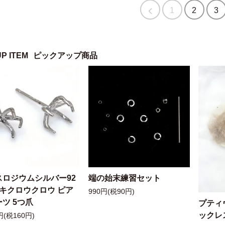
1
2
3
UP ITEM
ピックアップ商品
スロジウムシルバー92
端の始末練習セット
ッキクロウクロウ ピア
990円(税90円)
ツ 5つ爪
プティ
ックレ
円(税160円)