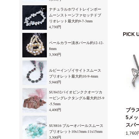
ナチュラルホワイトレインボー
ムーンストーンファセッテドブ
リオレット最大約9-7-3mm
4,730円
PICK 
ペールカラー淡水パール約12-12-
8mm
3,300円
ルビーインゾイサイトスムース
ブリオレット最大約10-9-4mm
5,940円
SU8432バイオピンククオーツカ
ービングレクタングル最大約25-9
-5.5mm
4,400円
ブラ
5メ
スパー
SU8816 ブルーオパールスムース
ブリオレット10x13mm-11x15mm
1,760
3,300円