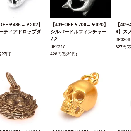
OFF￥486→￥292】
【40%OFF￥700→￥420】
【40%
ーティアドロップダ
シルバードルフィンチャー
6】ス
ム2
BP3208
BP2247
627円(
税27円)
428円(税39円)