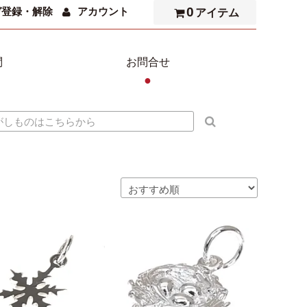
0
ガ登録・解除
アカウント
アイテム
問
お問合せ
●