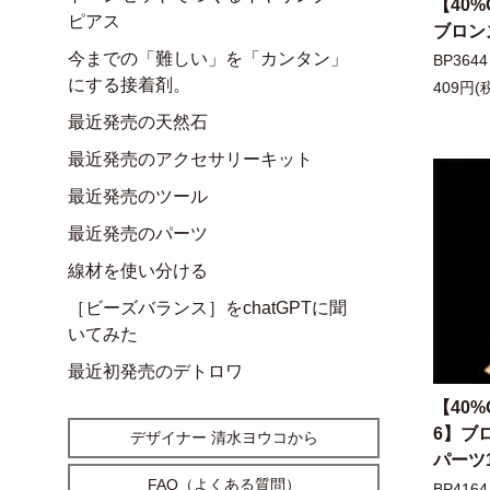
【40%
ピアス
ブロン
今までの「難しい」を「カンタン」
BP3644
にする接着剤。
409円(
最近発売の天然石
最近発売のアクセサリーキット
最近発売のツール
最近発売のパーツ
線材を使い分ける
［ビーズバランス］をchatGPTに聞
いてみた
最近初発売のデトロワ
【40%
6】ブ
デザイナー 清水ヨウコから
パーツ
FAQ（よくある質問）
BP4164