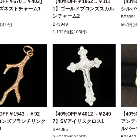
OFF￥670→￥402】
【40%OFF￥1852→￥111
【40%
ズネストチャーム1
1】ゴールドブロンズスカル
シルバ
ンチャーム2
BP3951
BP3949
税37円)
567円(
1,132円(税103円)
OFF￥1543→￥92
【40%OFF￥4012→￥240
【40%
ロンズブランチリンク
7】SVアイリスクロス1
アンテ
1
ルパー
BP4385
BP4442