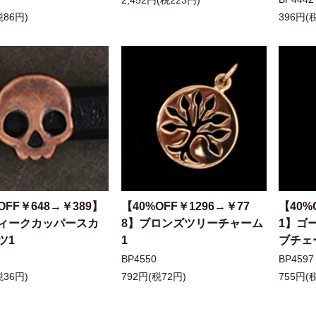
2,452円(税223円)
税86円)
396円(
OFF￥648→￥389】
【40%OFF￥1296→￥77
【40%
ィークカッパースカ
8】ブロンズツリーチャーム
1】ゴ
ツ1
1
ブチェ
BP4550
BP4597
税36円)
792円(税72円)
755円(