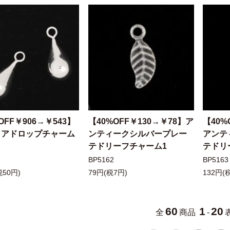
OFF￥906→￥543】
【40%OFF￥130→￥78】ア
【40%
ィアドロップチャーム
ンティークシルバープレー
アンテ
テドリーフチャーム1
テドリ
BP5162
BP5163
税50円)
79円(税7円)
132円(
60
1
20
全
商品
-