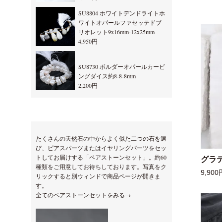
SU8804 ホワイトデンドライトホ
ワイトオパールファセッテドブ
リオレット9x16mm-12x25mm
4,950円
SU8730 ボルダーオパールカービ
ングダイス約8-8-8mm
2,200円
たくさんの天然石の中からよく似た二つの石を選
び、ピアスパーツまたはイヤリングパーツをセッ
トしてお届けする「ペアストーンセット」。約60
グラ
種類をご用意してお待ちしております。写真をク
9,900
リックすると別ウィンドで商品ページが開きま
す。
全てのペアストーンセットをみる→