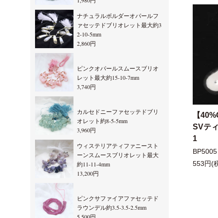
1,980円
ナチュラルボルダーオパールフ
ァセッテドブリオレット最大約3
2-10-5mm
2,860円
ピンクオパールスムースブリオ
レット最大約15-10-7mm
3,740円
カルセドニーファセッテドブリ
【40%
オレット約8-5-5mm
SVテ
3,960円
1
ウィステリアティファニースト
BP5005
ーンスムースブリオレット最大
553円(
約11-11-4mm
13,200円
ピンクサファイアファセッテド
ラウンデル約3.5-3.5-2.5mm
5,500円