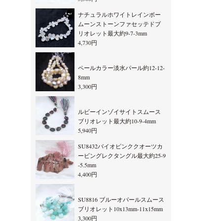
ナチュラルホワイトレインボー
ムーンストーンファセッテドブ
リオレット最大約9-7-3mm
4,730円
ペールカラー淡水パール約12-12-
8mm
3,300円
ルビーインゾイサイトスムース
ブリオレット最大約10-9-4mm
5,940円
SU8432バイオピンククオーツカ
ービングレクタングル最大約25-9
-5.5mm
4,400円
SU8816 ブルーオパールスムース
ブリオレット10x13mm-11x15mm
3,300円