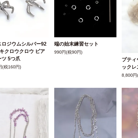
スロジウムシルバー92
端の始末練習セット
ッキクロウクロウ ピア
990円(税90円)
ツ 5つ爪
プティ
ックレ
円(税160円)
8,800円