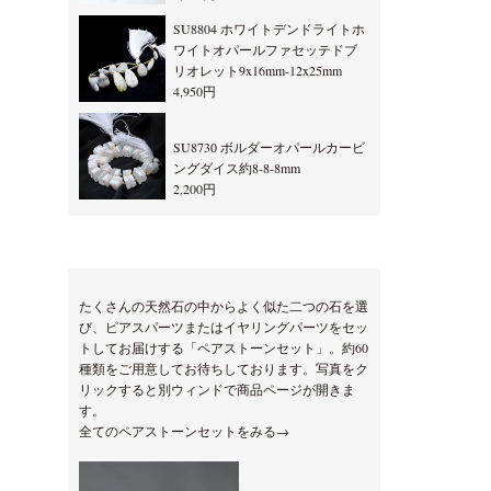
SU8804 ホワイトデンドライトホ
ワイトオパールファセッテドブ
リオレット9x16mm-12x25mm
4,950円
SU8730 ボルダーオパールカービ
ングダイス約8-8-8mm
2,200円
たくさんの天然石の中からよく似た二つの石を選
び、ピアスパーツまたはイヤリングパーツをセッ
トしてお届けする「ペアストーンセット」。約60
種類をご用意してお待ちしております。写真をク
リックすると別ウィンドで商品ページが開きま
す。
全てのペアストーンセットをみる→