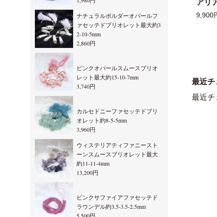
1,980円
アリ
9,900
ナチュラルボルダーオパールフ
ァセッテドブリオレット最大約3
2-10-5mm
2,860円
ピンクオパールスムースブリオ
レット最大約15-10-7mm
最近チ
3,740円
最近チ
カルセドニーファセッテドブリ
オレット約8-5-5mm
3,960円
ウィステリアティファニースト
ーンスムースブリオレット最大
約11-11-4mm
13,200円
ピンクサファイアファセッテド
ラウンデル約3.5-3.5-2.5mm
5,500円