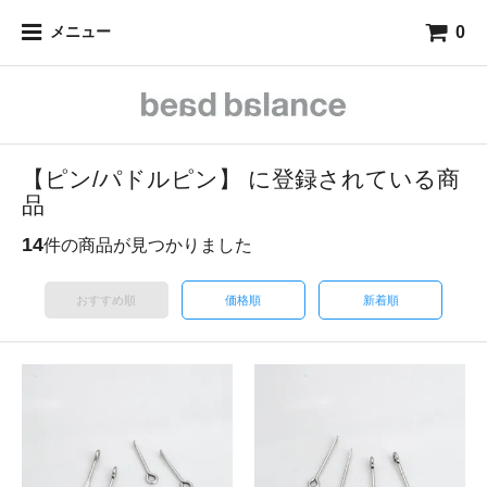
0
メニュー
【ピン/パドルピン】 に登録されている商
品
14
件の商品が見つかりました
おすすめ順
価格順
新着順