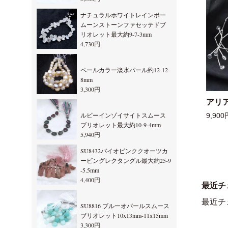
ナチュラルホワイトレインボー
ムーンストーンファセッテドブ
リオレット最大約9-7-3mm
4,730円
ペールカラー淡水パール約12-12-
8mm
3,300円
アリ
ルビーインゾイサイトスムース
9,900
ブリオレット最大約10-9-4mm
5,940円
SU8432バイオピンククオーツカ
ービングレクタングル最大約25-9
-5.5mm
4,400円
最近チ
最近チ
SU8816 ブルーオパールスムース
ブリオレット10x13mm-11x15mm
3,300円