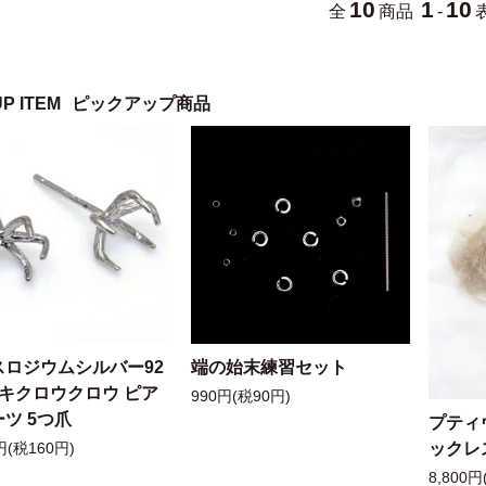
10
1
10
全
商品
-
UP ITEM
ピックアップ商品
スロジウムシルバー92
端の始末練習セット
ッキクロウクロウ ピア
990円(税90円)
ツ 5つ爪
プティ
ックレ
円(税160円)
8,800円