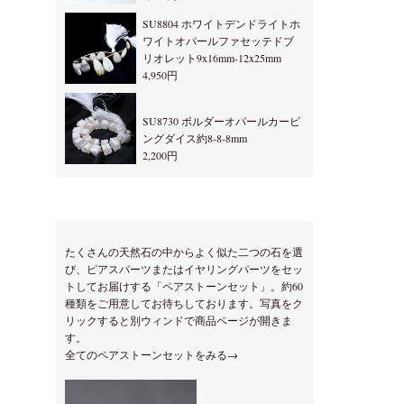
SU8804 ホワイトデンドライトホ
ワイトオパールファセッテドブ
リオレット9x16mm-12x25mm
4,950円
SU8730 ボルダーオパールカービ
ングダイス約8-8-8mm
2,200円
たくさんの天然石の中からよく似た二つの石を選
び、ピアスパーツまたはイヤリングパーツをセッ
トしてお届けする「ペアストーンセット」。約60
種類をご用意してお待ちしております。写真をク
リックすると別ウィンドで商品ページが開きま
す。
全てのペアストーンセットをみる→