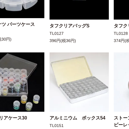
ナツ パーツケース
タフクリアバッグS
タフク
TL0127
TL0128
税30円)
396円(税36円)
374円(
リアケース30
アルミニウム ボックス54
ストー
ビーレ
TL0151