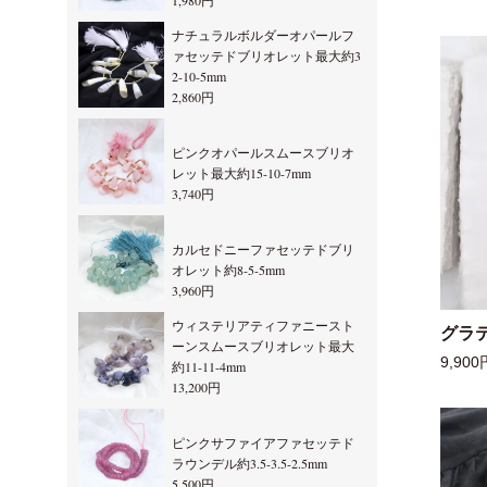
1,980円
ナチュラルボルダーオパールフ
ァセッテドブリオレット最大約3
2-10-5mm
2,860円
ピンクオパールスムースブリオ
レット最大約15-10-7mm
3,740円
カルセドニーファセッテドブリ
オレット約8-5-5mm
3,960円
ウィステリアティファニースト
グラ
ーンスムースブリオレット最大
9,900
約11-11-4mm
13,200円
ピンクサファイアファセッテド
ラウンデル約3.5-3.5-2.5mm
5,500円