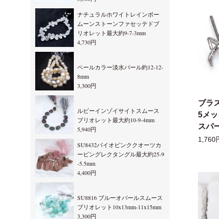
ナチュラルホワイトレインボー
ムーンストーンファセッテドブ
リオレット最大約9-7-3mm
4,730円
ペールカラー淡水パール約12-12-
8mm
3,300円
ブラ
ルビーインゾイサイトスムース
5メ
ブリオレット最大約10-9-4mm
スパー
5,940円
1,760
SU8432バイオピンククオーツカ
ービングレクタングル最大約25-9
-5.5mm
4,400円
SU8816 ブルーオパールスムース
ブリオレット10x13mm-11x15mm
3,300円