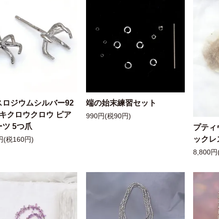
スロジウムシルバー92
端の始末練習セット
ッキクロウクロウ ピア
990円(税90円)
ツ 5つ爪
プティ
ックレ
円(税160円)
8,800円