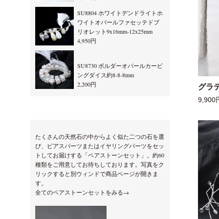
SU8804 ホワイトデンドライトホ
ワイトオパールファセッテドブ
リオレット9x16mm-12x25mm
4,950円
SU8730 ボルダーオパールカービ
ングダイス約8-8-8mm
2,200円
グラ
9,900
たくさんの天然石の中からよく似た二つの石を選
び、ピアスパーツまたはイヤリングパーツをセッ
トしてお届けする「ペアストーンセット」。約60
種類をご用意してお待ちしております。写真をク
リックすると別ウィンドで商品ページが開きま
す。
全てのペアストーンセットをみる→