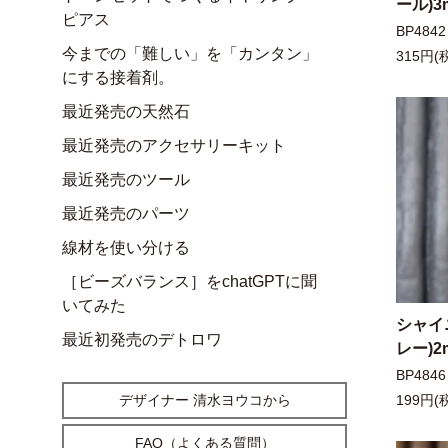
ール)3
ピアス
BP4842
今までの「難しい」を「カンタン」
315円(
にする接着剤。
最近発売の天然石
最近発売のアクセサリーキット
最近発売のツール
最近発売のパーツ
線材を使い分ける
［ビーズバランス］をchatGPTに聞
いてみた
シャイ
最近初発売のデトロワ
レー)2
BP4846
デザイナー 清水ヨウコから
199円(
FAQ（よくある質問）