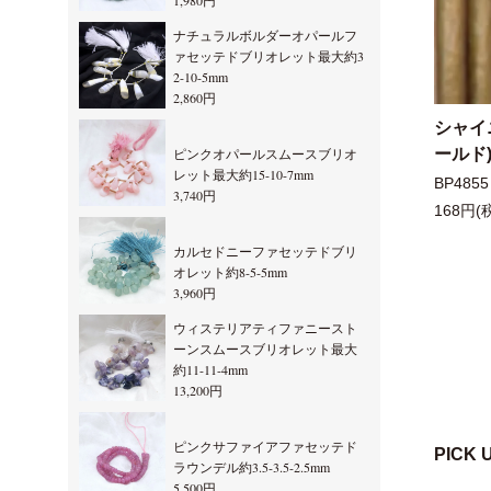
1,980円
ナチュラルボルダーオパールフ
ァセッテドブリオレット最大約3
2-10-5mm
2,860円
シャイ
ールド)
ピンクオパールスムースブリオ
レット最大約15-10-7mm
BP4855
3,740円
168円(
カルセドニーファセッテドブリ
オレット約8-5-5mm
3,960円
ウィステリアティファニースト
ーンスムースブリオレット最大
約11-11-4mm
13,200円
ピンクサファイアファセッテド
PICK 
ラウンデル約3.5-3.5-2.5mm
5,500円