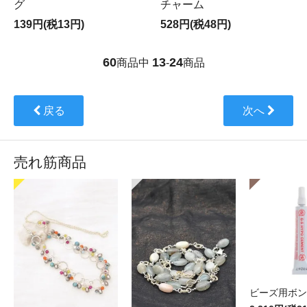
グ
チャーム
139円(税13円)
528円(税48円)
60
13
24
商品中
-
商品
戻る
次へ
売れ筋商品
ビーズ用ボン