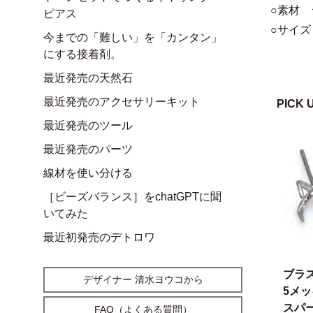
○素材 
ピアス
○サイズ
今までの「難しい」を「カンタン」
にする接着剤。
最近発売の天然石
最近発売のアクセサリーキット
PICK 
最近発売のツール
最近発売のパーツ
線材を使い分ける
［ビーズバランス］をchatGPTに聞
いてみた
最近初発売のデトロワ
ブラ
デザイナー 清水ヨウコから
5メ
スパー
FAQ（よくある質問）