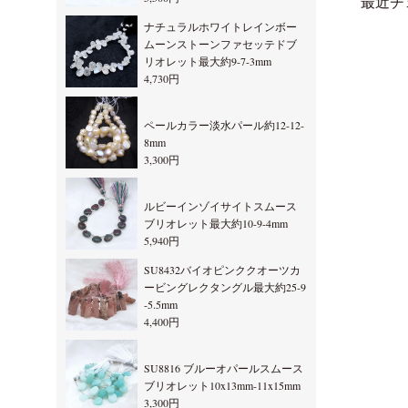
最近チ
ナチュラルホワイトレインボー
ムーンストーンファセッテドブ
リオレット最大約9-7-3mm
4,730円
ペールカラー淡水パール約12-12-
8mm
3,300円
ルビーインゾイサイトスムース
ブリオレット最大約10-9-4mm
5,940円
SU8432バイオピンククオーツカ
ービングレクタングル最大約25-9
-5.5mm
4,400円
SU8816 ブルーオパールスムース
ブリオレット10x13mm-11x15mm
3,300円