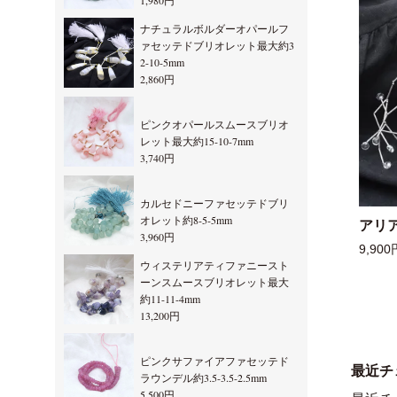
1,980円
ナチュラルボルダーオパールフ
ァセッテドブリオレット最大約3
2-10-5mm
2,860円
ピンクオパールスムースブリオ
レット最大約15-10-7mm
3,740円
カルセドニーファセッテドブリ
オレット約8-5-5mm
アリ
3,960円
9,900
ウィステリアティファニースト
ーンスムースブリオレット最大
約11-11-4mm
13,200円
ピンクサファイアファセッテド
最近チ
ラウンデル約3.5-3.5-2.5mm
5,500円