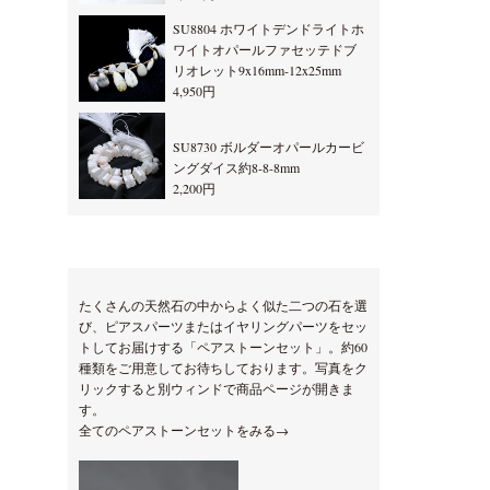
SU8804 ホワイトデンドライトホ
ワイトオパールファセッテドブ
リオレット9x16mm-12x25mm
4,950円
SU8730 ボルダーオパールカービ
ングダイス約8-8-8mm
2,200円
たくさんの天然石の中からよく似た二つの石を選
び、ピアスパーツまたはイヤリングパーツをセッ
トしてお届けする「ペアストーンセット」。約60
種類をご用意してお待ちしております。写真をク
リックすると別ウィンドで商品ページが開きま
す。
全てのペアストーンセットをみる→