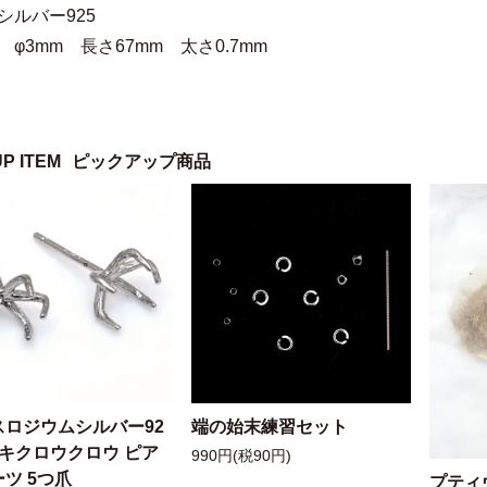
シルバー925
 φ3mm 長さ67mm 太さ0.7mm
UP ITEM
ピックアップ商品
スロジウムシルバー92
端の始末練習セット
ッキクロウクロウ ピア
990円(税90円)
ツ 5つ爪
プティ