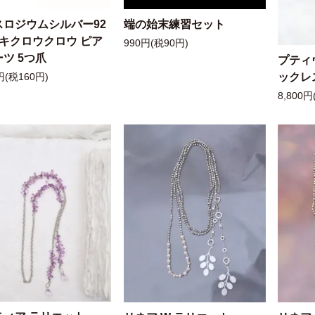
スロジウムシルバー92
端の始末練習セット
ッキクロウクロウ ピア
990円(税90円)
ツ 5つ爪
プティ
ックレ
円(税160円)
8,800円