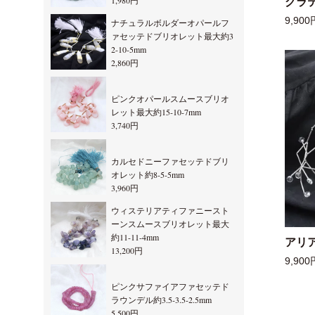
1,980円
グラ
9,900
ナチュラルボルダーオパールフ
ァセッテドブリオレット最大約3
2-10-5mm
2,860円
ピンクオパールスムースブリオ
レット最大約15-10-7mm
3,740円
カルセドニーファセッテドブリ
オレット約8-5-5mm
3,960円
ウィステリアティファニースト
ーンスムースブリオレット最大
約11-11-4mm
アリ
13,200円
9,900
ピンクサファイアファセッテド
ラウンデル約3.5-3.5-2.5mm
5,500円