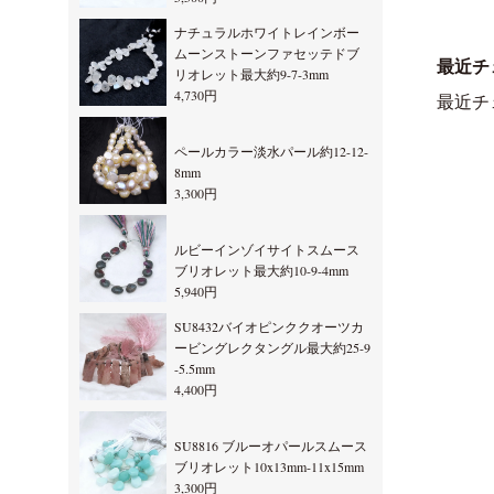
ナチュラルホワイトレインボー
ムーンストーンファセッテドブ
最近チ
リオレット最大約9-7-3mm
4,730円
最近チ
ペールカラー淡水パール約12-12-
8mm
3,300円
ルビーインゾイサイトスムース
ブリオレット最大約10-9-4mm
5,940円
SU8432バイオピンククオーツカ
ービングレクタングル最大約25-9
-5.5mm
4,400円
SU8816 ブルーオパールスムース
ブリオレット10x13mm-11x15mm
3,300円