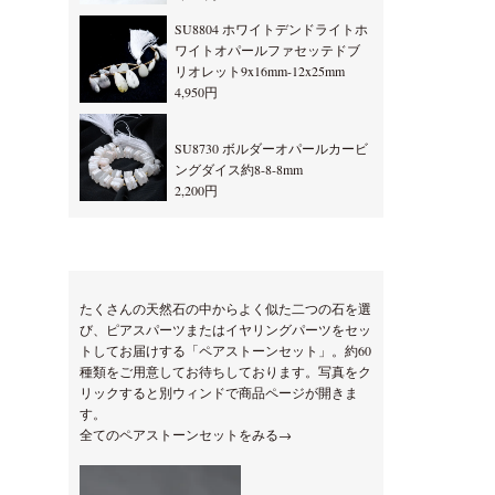
SU8804 ホワイトデンドライトホ
ワイトオパールファセッテドブ
リオレット9x16mm-12x25mm
4,950円
SU8730 ボルダーオパールカービ
ングダイス約8-8-8mm
2,200円
たくさんの天然石の中からよく似た二つの石を選
び、ピアスパーツまたはイヤリングパーツをセッ
トしてお届けする「ペアストーンセット」。約60
種類をご用意してお待ちしております。写真をク
リックすると別ウィンドで商品ページが開きま
す。
全てのペアストーンセットをみる→