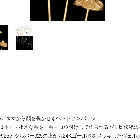
のアタマから顔を覗かせるヘッドピンパーツ。
ー1本〃・小さな粒を一粒〃ロウ付けして作られるバリ島伝統の
925とシルバー925の上から24Kゴールドをメッキしたヴェ