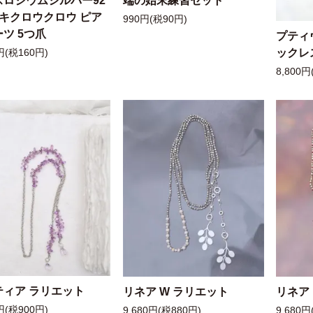
スロジウムシルバー92
端の始末練習セット
ッキクロウクロウ ピア
990円(税90円)
ツ 5つ爪
プティ
ックレ
円(税160円)
8,800円
ティア ラリエット
リネア W ラリエット
リネア
円(税900円)
9,680円(税880円)
9,680円