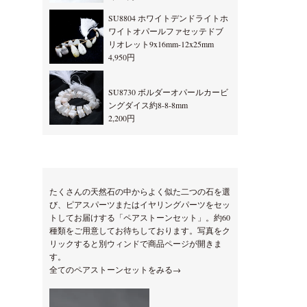
SU8804 ホワイトデンドライトホ
ワイトオパールファセッテドブ
リオレット9x16mm-12x25mm
4,950円
SU8730 ボルダーオパールカービ
ングダイス約8-8-8mm
2,200円
たくさんの天然石の中からよく似た二つの石を選
び、ピアスパーツまたはイヤリングパーツをセッ
トしてお届けする「ペアストーンセット」。約60
種類をご用意してお待ちしております。写真をク
リックすると別ウィンドで商品ページが開きま
す。
全てのペアストーンセットをみる→