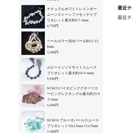
最近チ
ナチュラルホワイトレインボー
ムーンストーンファセッテドブ
最近チ
リオレット最大約9-7-3mm
4,730円
ペールカラー淡水パール約12-12-
8mm
3,300円
ルビーインゾイサイトスムース
ブリオレット最大約10-9-4mm
5,940円
SU8432バイオピンククオーツカ
ービングレクタングル最大約25-9
-5.5mm
4,400円
SU8816 ブルーオパールスムース
ブリオレット10x13mm-11x15mm
3,300円