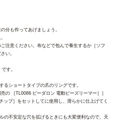
達の分も作ってあげましょう。
ん。
のご注意ください。布などで包んで養生するか
［ソフ
ださい。
）です。
ットするショートタイプの爪のリングです。
別売の
［TL0086 ビーダロン 電動ビーズリーマー］］
用チップ］
をセットしてに使用し、滑らかに仕上げてく
ルの不安定な穴を拡げるときにも大変便利なので、天