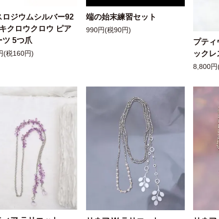
スロジウムシルバー92
端の始末練習セット
ッキクロウクロウ ピア
990円(税90円)
ツ 5つ爪
プティ
ックレ
円(税160円)
8,800円