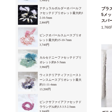
1,980円
ナチュラルボルダーオパールフ
ブラ
ァセッテドブリオレット最大約3
5メ
2-10-5mm
スパー
2,860円
1,760
ピンクオパールスムースブリオ
レット最大約15-10-7mm
3,740円
カルセドニーファセッテドブリ
オレット約8-5-5mm
3,960円
ウィステリアティファニースト
ーンスムースブリオレット最大
約11-11-4mm
13,200円
ピンクサファイアファセッテド
ラウンデル約3.5-3.5-2.5mm
5,500円