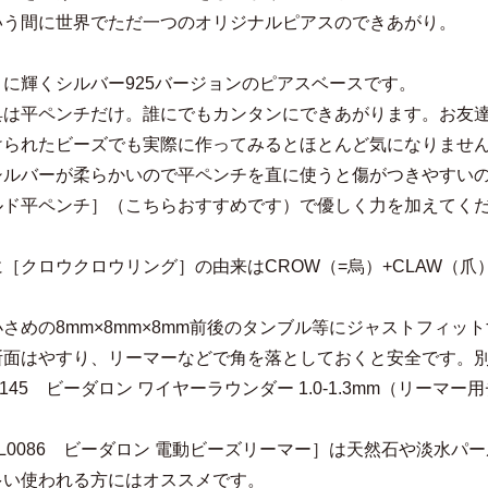
いう間に世界でただ一つのオリジナルピアスのできあがり。
トに輝くシルバー925バージョンのピアスベースです。
具は平ペンチだけ。誰にでもカンタンにできあがります。お友
けられたビーズでも実際に作ってみるとほとんど気になりませ
シルバーが柔らかいので平ペンチを直に使うと傷がつきやすい
ルド平ペンチ］（こちらおすすめです）
で優しく力を加えてく
［クロウクロウリング］の由来はCROW（=烏）+CLAW（爪
さめの8mm×8mm×8mm前後のタンブル等にジャストフィ
断面はやすり、リーマーなどで角を落としておくと安全です。
0145 ビーダロン ワイヤーラウンダー 1.0-1.3mm（リーマー
。
L0086 ビーダロン 電動ビーズリーマー］
は天然石や淡水パー
多い使われる方にはオススメです。