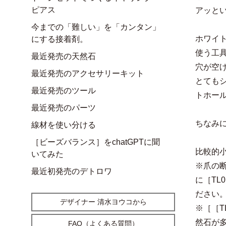
ピアス
アッと
今までの「難しい」を「カンタン」
ホワイ
にする接着剤。
使う工
最近発売の天然石
穴が空
最近発売のアクセサリーキット
とても
最近発売のツール
トホー
最近発売のパーツ
ちなみに
線材を使い分ける
［ビーズバランス］をchatGPTに聞
比較的小
いてみた
※爪の
最近初発売のデトロワ
に
［TL
ださい
デザイナー 清水ヨウコから
※
［［T
然石が
FAQ（よくある質問）