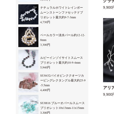
グラ
ナチュラルホワイトレインボー
9,900
ムーンストーンファセッテドブ
リオレット最大約9-7-3mm
4,730円
ペールカラー淡水パール約12-12-
8mm
3,300円
ルビーインゾイサイトスムース
ブリオレット最大約10-9-4mm
5,940円
SU8432バイオピンククオーツカ
ービングレクタングル最大約25-9
-5.5mm
アリ
4,400円
9,900
SU8816 ブルーオパールスムース
ブリオレット10x13mm-11x15mm
3,300円