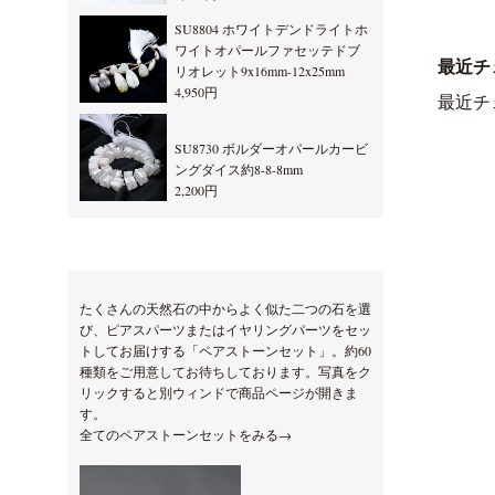
SU8804 ホワイトデンドライトホ
ワイトオパールファセッテドブ
最近チ
リオレット9x16mm-12x25mm
4,950円
最近チ
SU8730 ボルダーオパールカービ
ングダイス約8-8-8mm
2,200円
たくさんの天然石の中からよく似た二つの石を選
び、ピアスパーツまたはイヤリングパーツをセッ
トしてお届けする「ペアストーンセット」。約60
種類をご用意してお待ちしております。写真をク
リックすると別ウィンドで商品ページが開きま
す。
全てのペアストーンセットをみる→