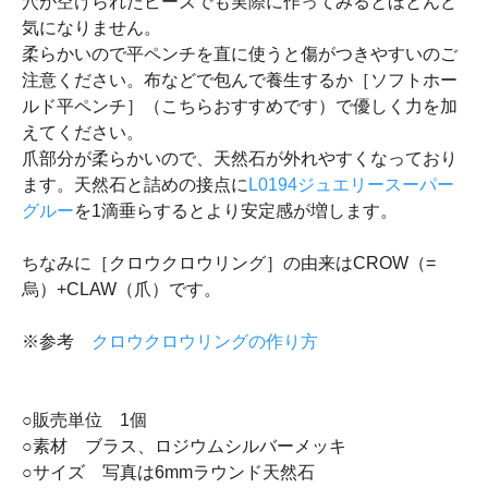
穴が空けられたビーズでも実際に作ってみるとほとんど
気になりません。
柔らかいので平ペンチを直に使うと傷がつきやすいのご
注意ください。布などで包んで養生するか［ソフトホー
ルド平ペンチ］（こちらおすすめです）で優しく力を加
えてください。
爪部分が柔らかいので、天然石が外れやすくなっており
ます。天然石と詰めの接点に
L0194ジュエリースーパー
グルー
を1滴垂らするとより安定感が増します。
ちなみに［クロウクロウリング］の由来はCROW（=
烏）+CLAW（爪）です。
※参考
クロウクロウリングの作り方
○販売単位 1個
○素材 ブラス、ロジウムシルバーメッキ
○サイズ 写真は6mmラウンド天然石