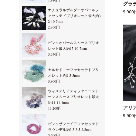
1,980円
グラ
ナチュラルボルダーオパールフ
9,900
ァセッテドブリオレット最大約3
2-10-5mm
2,860円
ピンクオパールスムースブリオ
レット最大約15-10-7mm
3,740円
カルセドニーファセッテドブリ
オレット約8-5-5mm
3,960円
ウィステリアティファニースト
ーンスムースブリオレット最大
約11-11-4mm
アリ
13,200円
9,900
ピンクサファイアファセッテド
ラウンデル約3.5-3.5-2.5mm
5,500円