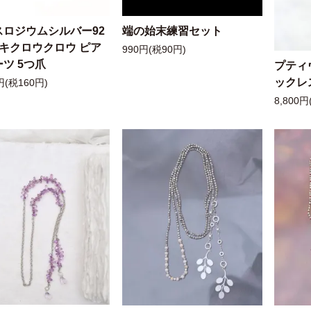
スロジウムシルバー92
端の始末練習セット
ッキクロウクロウ ピア
990円(税90円)
ツ 5つ爪
プティ
ックレ
円(税160円)
8,800円