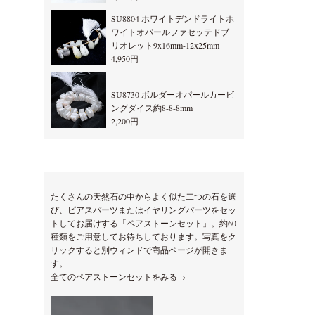
SU8804 ホワイトデンドライトホ
ワイトオパールファセッテドブ
リオレット9x16mm-12x25mm
4,950円
SU8730 ボルダーオパールカービ
ングダイス約8-8-8mm
2,200円
たくさんの天然石の中からよく似た二つの石を選
び、ピアスパーツまたはイヤリングパーツをセッ
トしてお届けする「ペアストーンセット」。約60
種類をご用意してお待ちしております。写真をク
リックすると別ウィンドで商品ページが開きま
す。
全てのペアストーンセットをみる→