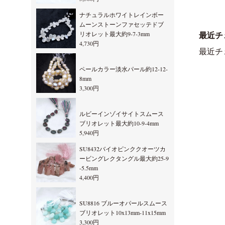
ナチュラルホワイトレインボー
ムーンストーンファセッテドブ
リオレット最大約9-7-3mm
最近チ
4,730円
最近チ
ペールカラー淡水パール約12-12-
8mm
3,300円
ルビーインゾイサイトスムース
ブリオレット最大約10-9-4mm
5,940円
SU8432バイオピンククオーツカ
ービングレクタングル最大約25-9
-5.5mm
4,400円
SU8816 ブルーオパールスムース
ブリオレット10x13mm-11x15mm
3,300円