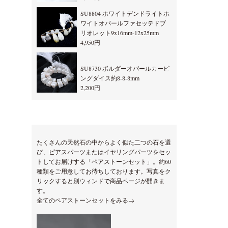
SU8804 ホワイトデンドライトホ
ワイトオパールファセッテドブ
リオレット9x16mm-12x25mm
4,950円
SU8730 ボルダーオパールカービ
ングダイス約8-8-8mm
2,200円
たくさんの天然石の中からよく似た二つの石を選
び、ピアスパーツまたはイヤリングパーツをセッ
トしてお届けする「ペアストーンセット」。約60
種類をご用意してお待ちしております。写真をク
リックすると別ウィンドで商品ページが開きま
す。
全てのペアストーンセットをみる→