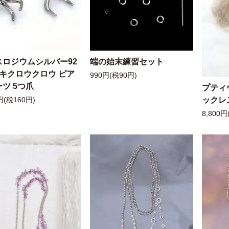
スロジウムシルバー92
端の始末練習セット
ッキクロウクロウ ピア
990円(税90円)
ツ 5つ爪
プティ
ックレ
円(税160円)
8,800円