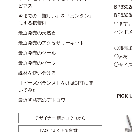
ピアス
BP63
BP63
今までの「難しい」を「カンタン」
にする接着剤。
います
ハンド
最近発売の天然石
最近発売のアクセサリーキット
◯販売単
最近発売のツール
◯素材
最近発売のパーツ
◯サイズ
線材を使い分ける
［ビーズバランス］をchatGPTに聞
いてみた
PICK 
最近初発売のデトロワ
デザイナー 清水ヨウコから
FAQ（よくある質問）