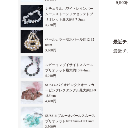
9,900
ナチュラルホワイトレインボー
ムーンストーンファセッテドブ
リオレット最大約9-7-3mm
4,730円
ペールカラー淡水パール約12-12-
最近チ
8mm
3,300円
最近チ
ルビーインゾイサイトスムース
ブリオレット最大約10-9-4mm
5,940円
SU8432バイオピンククオーツカ
ービングレクタングル最大約25-9
-5.5mm
4,400円
SU8816 ブルーオパールスムース
ブリオレット10x13mm-11x15mm
3,300円