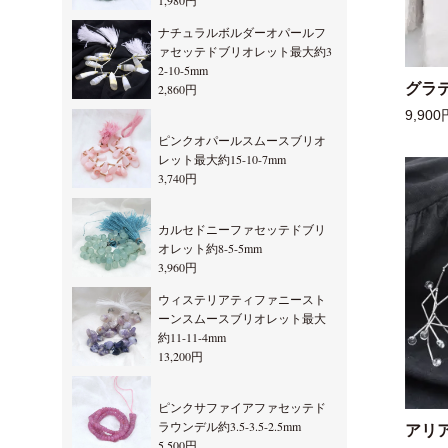
1,980円
ナチュラルボルダーオパールフ
ァセッテドブリオレット最大約3
2-10-5mm
グラ
2,860円
9,900
ピンクオパールスムースブリオ
レット最大約15-10-7mm
3,740円
カルセドニーファセッテドブリ
オレット約8-5-5mm
3,960円
ウィステリアティファニースト
ーンスムースブリオレット最大
約11-11-4mm
13,200円
ピンクサファイアファセッテド
ラウンデル約3.5-3.5-2.5mm
アリ
5,500円