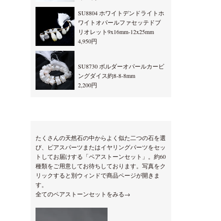
SU8804 ホワイトデンドライトホ
ワイトオパールファセッテドブ
リオレット9x16mm-12x25mm
4,950円
SU8730 ボルダーオパールカービ
ングダイス約8-8-8mm
2,200円
たくさんの天然石の中からよく似た二つの石を選
び、ピアスパーツまたはイヤリングパーツをセッ
トしてお届けする「ペアストーンセット」。約60
種類をご用意してお待ちしております。写真をク
リックすると別ウィンドで商品ページが開きま
す。
全てのペアストーンセットをみる→