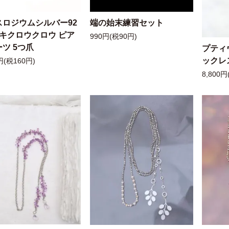
スロジウムシルバー92
端の始末練習セット
ッキクロウクロウ ピア
990円(税90円)
ツ 5つ爪
プティ
ックレ
円(税160円)
8,800円