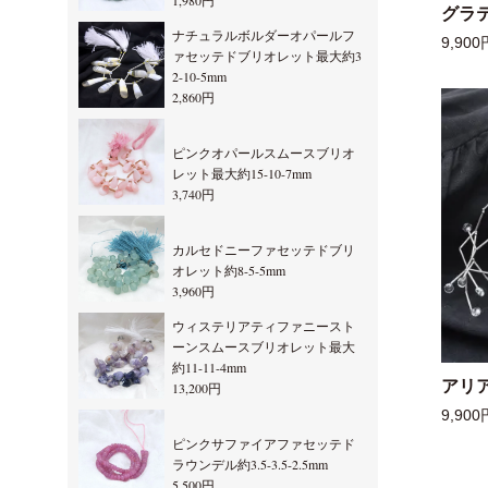
1,980円
グラ
ナチュラルボルダーオパールフ
9,900
ァセッテドブリオレット最大約3
2-10-5mm
2,860円
ピンクオパールスムースブリオ
レット最大約15-10-7mm
3,740円
カルセドニーファセッテドブリ
オレット約8-5-5mm
3,960円
ウィステリアティファニースト
ーンスムースブリオレット最大
約11-11-4mm
アリ
13,200円
9,900
ピンクサファイアファセッテド
ラウンデル約3.5-3.5-2.5mm
5,500円