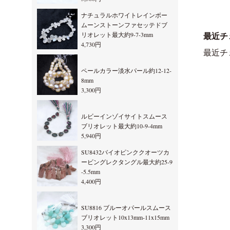
ナチュラルホワイトレインボー
ムーンストーンファセッテドブ
リオレット最大約9-7-3mm
最近チ
4,730円
最近チ
ペールカラー淡水パール約12-12-
8mm
3,300円
ルビーインゾイサイトスムース
ブリオレット最大約10-9-4mm
5,940円
SU8432バイオピンククオーツカ
ービングレクタングル最大約25-9
-5.5mm
4,400円
SU8816 ブルーオパールスムース
ブリオレット10x13mm-11x15mm
3,300円