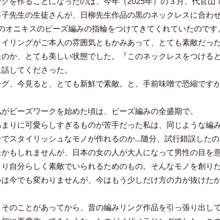
グを作ることになったのは、今年（2025年）の３月、代官山で
子先生の生徒さんが、日柳先生作品の黒のネックレスに合わせて
中のオニキスのビーズ編みの指輪をつけてきてくれていたのです
タイリングがご本人の雰囲気ともかみあって、とても素敵だっ
たのか、とても美しい状態でした。『このネックレスをつける
に話してくださった。
ング、今見ると、とても新鮮で素敵。と、手前味噌で恐縮です
私がビーズワークを始めた頃は、ビーズ編みの全盛期で。
あまりに可愛らしすぎるものが苦手だった私は、同じような編
ンでスタイリッシュなモノが作れるのか...随分、試行錯誤した
たかもしれませんが、日本の女の人が大人になって男性の目を
より自分らしく素敵でいられるためのもの。そんなモノを創り
いは今でも変わりませんが、今はもう少しだけ方の力が抜けた
くそのことがあってから、昔の編みリング作品を引っ張り出し