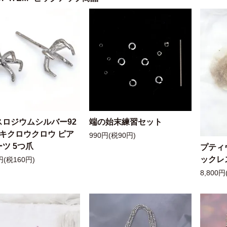
スロジウムシルバー92
端の始末練習セット
ッキクロウクロウ ピア
990円(税90円)
ツ 5つ爪
プティ
ックレ
円(税160円)
8,800円