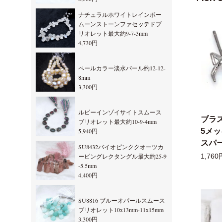
ナチュラルホワイトレインボー
ムーンストーンファセッテドブ
リオレット最大約9-7-3mm
4,730円
ペールカラー淡水パール約12-12-
8mm
3,300円
ルビーインゾイサイトスムース
ブラ
ブリオレット最大約10-9-4mm
5メ
5,940円
スパー
SU8432バイオピンククオーツカ
ービングレクタングル最大約25-9
1,760
-5.5mm
4,400円
SU8816 ブルーオパールスムース
ブリオレット10x13mm-11x15mm
3,300円