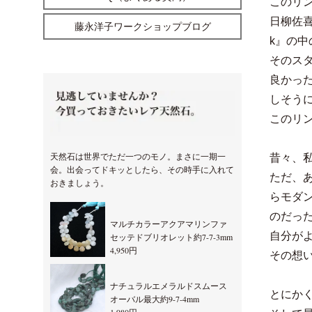
このリン
日柳佐喜
藤永洋子ワークショップブログ
k』の
そのス
良かっ
しそう
このリ
天然石は世界でただ一つのモノ。まさに一期一
昔々、
会。出会ってドキッとしたら、その時手に入れて
ただ、
おきましょう。
らモダ
のだっ
マルチカラーアクアマリンファ
自分が
セッテドブリオレット約7-7-3mm
4,950円
その想
ナチュラルエメラルドスムース
とにか
オーバル最大約9-7-4mm