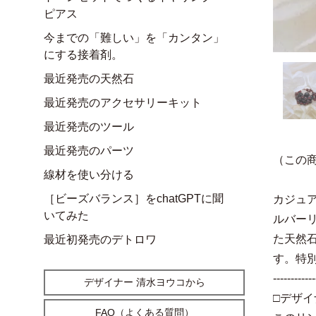
ピアス
今までの「難しい」を「カンタン」
にする接着剤。
最近発売の天然石
最近発売のアクセサリーキット
最近発売のツール
最近発売のパーツ
（この
線材を使い分ける
［ビーズバランス］をchatGPTに聞
カジュ
いてみた
ルバー
た天然
最近初発売のデトロワ
す。特
------------
デザイナー 清水ヨウコから
□デザイ
FAQ（よくある質問）