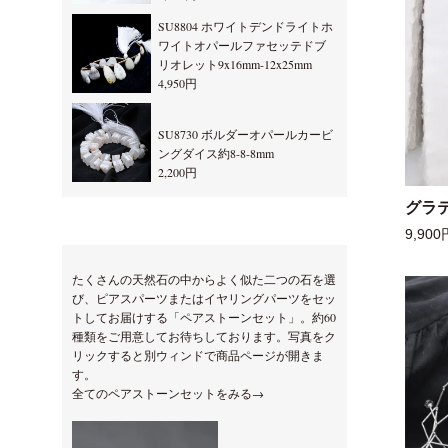
SU8804 ホワイトデンドライトホ
ワイトオパールファセッテドブ
リオレット9x16mm-12x25mm
4,950円
SU8730 ボルダーオパールカービ
ングダイス約8-8-8mm
2,200円
グラ
9,900
たくさんの天然石の中からよく似た二つの石を選
び、ピアスパーツまたはイヤリングパーツをセッ
トしてお届けする「ペアストーンセット」。約60
種類をご用意してお待ちしております。写真をク
リックすると別ウィンドで商品ページが開きま
す。
全てのペアストーンセットをみる→