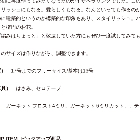
最初に再度作ってみたくなったのがイザベラリングでした。こ
イリッシュにもなる。愛らしくもなる。なんといっても作るの
のに建築的というのか構築的な印象もあり、スタイリッシュ。
ると楕円のお花。
ズ編みはちょっと」と敬遠していた方にもぜひ一度試してみて
ムのサイズは作りながら、調整できます。
ズ）
17号までのフリーサイズ/基本は13号
工具）
はさみ、セロテープ
）
ガーネット フロスト4ミリ、ガーネット 6ミリカット、、テ
UP ITEM
ピックアップ商品