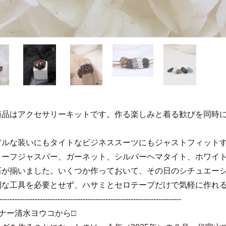
商品はアクセサリーキットです。作る楽しみと着る歓びを同時
アルな装いにもタイトなビジネススーツにもジャストフィットす
リーフジャスパー、ガーネット、シルバーヘマタイト、ホワイ
石が揃いました。いくつか作っておいて、その日のシチュエー
別な工具を必要とせず、ハサミとセロテープだけで気軽に作れる
------------------------------------------------------------------------
ナー清水ヨウコから□