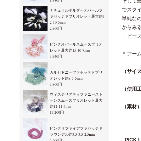
1,980円
そして
でスタ
ナチュラルボルダーオパールフ
ァセッテドブリオレット最大約3
単純な
2-10-5mm
からみ
2,860円
「ビー
ピンクオパールスムースブリオ
レット最大約15-10-7mm
＊アー
3,740円
（サイ
カルセドニーファセッテドブリ
オレット約8-5-5mm
3,960円
（使用
ウィステリアティファニースト
ーンスムースブリオレット最大
約11-11-4mm
（素材
13,200円
ピンクサファイアファセッテド
ラウンデル約3.5-3.5-2.5mm
PICK 
5,500円