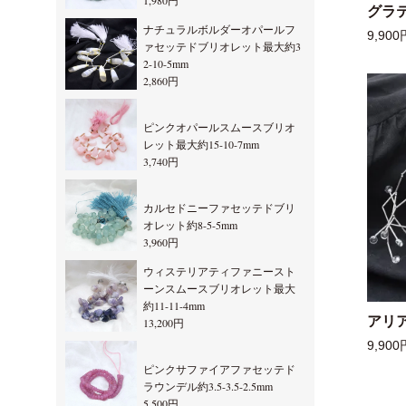
1,980円
グラ
ナチュラルボルダーオパールフ
9,900
ァセッテドブリオレット最大約3
2-10-5mm
2,860円
ピンクオパールスムースブリオ
レット最大約15-10-7mm
3,740円
カルセドニーファセッテドブリ
オレット約8-5-5mm
3,960円
ウィステリアティファニースト
ーンスムースブリオレット最大
約11-11-4mm
アリ
13,200円
9,900
ピンクサファイアファセッテド
ラウンデル約3.5-3.5-2.5mm
5,500円