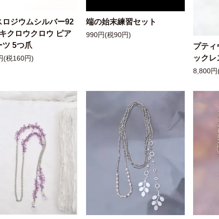
スロジウムシルバー92
端の始末練習セット
ッキクロウクロウ ピア
990円(税90円)
ツ 5つ爪
プティ
ックレ
円(税160円)
8,800円