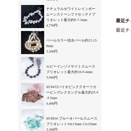
ナチュラルホワイトレインボー
ムーンストーンファセッテドブ
リオレット最大約9-7-3mm
最近チ
4,730円
最近チ
ペールカラー淡水パール約12-12-
8mm
3,300円
ルビーインゾイサイトスムース
ブリオレット最大約10-9-4mm
5,940円
SU8432バイオピンククオーツカ
ービングレクタングル最大約25-9
-5.5mm
4,400円
SU8816 ブルーオパールスムース
ブリオレット10x13mm-11x15mm
3,300円