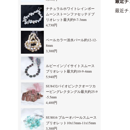
最近チ
ナチュラルホワイトレインボー
最近チ
ムーンストーンファセッテドブ
リオレット最大約9-7-3mm
4,730円
ペールカラー淡水パール約12-12-
8mm
3,300円
ルビーインゾイサイトスムース
ブリオレット最大約10-9-4mm
5,940円
SU8432バイオピンククオーツカ
ービングレクタングル最大約25-9
-5.5mm
4,400円
SU8816 ブルーオパールスムース
ブリオレット10x13mm-11x15mm
3,300円