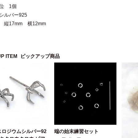
位 1個
シルバー925
 縦17mm 横12mm
UP ITEM
ピックアップ商品
スロジウムシルバー92
端の始末練習セット