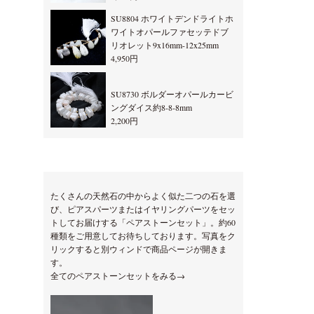
SU8804 ホワイトデンドライトホ
ワイトオパールファセッテドブ
リオレット9x16mm-12x25mm
4,950円
SU8730 ボルダーオパールカービ
ングダイス約8-8-8mm
2,200円
たくさんの天然石の中からよく似た二つの石を選
び、ピアスパーツまたはイヤリングパーツをセッ
トしてお届けする「ペアストーンセット」。約60
種類をご用意してお待ちしております。写真をク
リックすると別ウィンドで商品ページが開きま
す。
全てのペアストーンセットをみる→