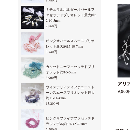
1,980円
ナチュラルボルダーオパールフ
ァセッテドブリオレット最大約3
2-10-5mm
2,860円
ピンクオパールスムースブリオ
レット最大約15-10-7mm
3,740円
カルセドニーファセッテドブリ
オレット約8-5-5mm
3,960円
アリ
ウィステリアティファニースト
9,900
ーンスムースブリオレット最大
約11-11-4mm
13,200円
ピンクサファイアファセッテド
ラウンデル約3.5-3.5-2.5mm
5,500円