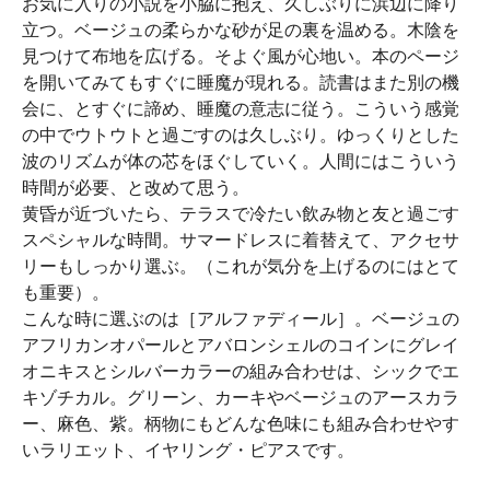
お気に入りの小説を小脇に抱え、久しぶりに浜辺に降り
立つ。ベージュの柔らかな砂が足の裏を温める。木陰を
見つけて布地を広げる。そよぐ風が心地い。本のページ
を開いてみてもすぐに睡魔が現れる。読書はまた別の機
会に、とすぐに諦め、睡魔の意志に従う。こういう感覚
の中でウトウトと過ごすのは久しぶり。ゆっくりとした
波のリズムが体の芯をほぐしていく。人間にはこういう
時間が必要、と改めて思う。
黄昏が近づいたら、テラスで冷たい飲み物と友と過ごす
スペシャルな時間。サマードレスに着替えて、アクセサ
リーもしっかり選ぶ。（これが気分を上げるのにはとて
も重要）。
こんな時に選ぶのは［アルファディール］。ベージュの
アフリカンオパールとアバロンシェルのコインにグレイ
オニキスとシルバーカラーの組み合わせは、シックでエ
キゾチカル。グリーン、カーキやベージュのアースカラ
ー、麻色、紫。柄物にもどんな色味にも組み合わせやす
いラリエット、イヤリング・ピアスです。