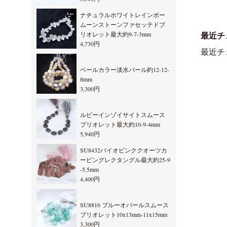
ナチュラルホワイトレインボー
ムーンストーンファセッテドブ
リオレット最大約9-7-3mm
最近チ
4,730円
最近チ
ペールカラー淡水パール約12-12-
8mm
3,300円
ルビーインゾイサイトスムース
ブリオレット最大約10-9-4mm
5,940円
SU8432バイオピンククオーツカ
ービングレクタングル最大約25-9
-5.5mm
4,400円
SU8816 ブルーオパールスムース
ブリオレット10x13mm-11x15mm
3,300円