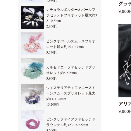
1,980円
グラ
ナチュラルボルダーオパールフ
9,900
ァセッテドブリオレット最大約3
2-10-5mm
2,860円
ピンクオパールスムースブリオ
レット最大約15-10-7mm
3,740円
カルセドニーファセッテドブリ
オレット約8-5-5mm
3,960円
ウィステリアティファニースト
ーンスムースブリオレット最大
約11-11-4mm
アリ
13,200円
9,900
ピンクサファイアファセッテド
ラウンデル約3.5-3.5-2.5mm
5,500円