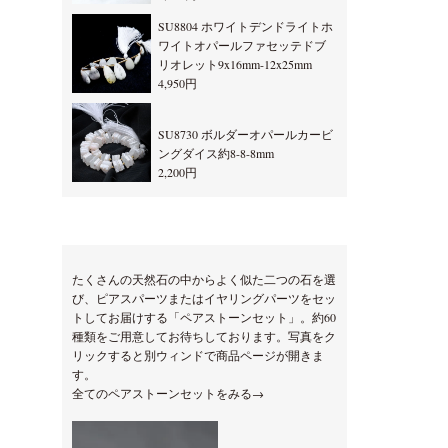
SU8804 ホワイトデンドライトホ
ワイトオパールファセッテドブ
リオレット9x16mm-12x25mm
4,950円
SU8730 ボルダーオパールカービ
ングダイス約8-8-8mm
2,200円
たくさんの天然石の中からよく似た二つの石を選
び、ピアスパーツまたはイヤリングパーツをセッ
トしてお届けする「ペアストーンセット」。約60
種類をご用意してお待ちしております。写真をク
リックすると別ウィンドで商品ページが開きま
す。
全てのペアストーンセットをみる→