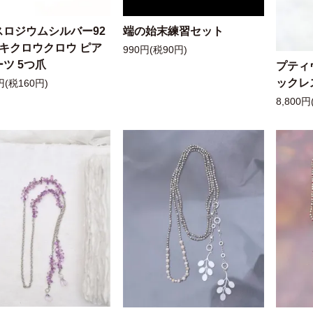
スロジウムシルバー92
端の始末練習セット
ッキクロウクロウ ピア
990円(税90円)
ツ 5つ爪
プティ
ックレ
円(税160円)
8,800円