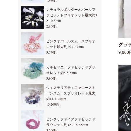
1,980円
ナチュラルボルダーオパールフ
ァセッテドブリオレット最大約3
2-10-5mm
2,860円
ピンクオパールスムースブリオ
グラ
レット最大約15-10-7mm
3,740円
9,900
カルセドニーファセッテドブリ
オレット約8-5-5mm
3,960円
ウィステリアティファニースト
ーンスムースブリオレット最大
約11-11-4mm
13,200円
ピンクサファイアファセッテド
ラウンデル約3.5-3.5-2.5mm
5,500円