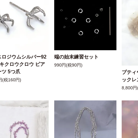
スロジウムシルバー92
端の始末練習セット
ッキクロウクロウ ピア
990円(税90円)
ツ 5つ爪
プティ
ックレ
円(税160円)
8,800円