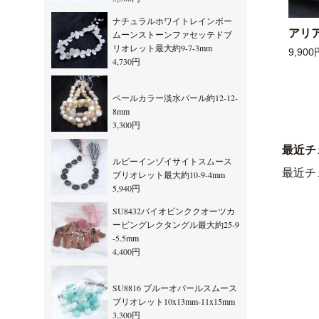
ナチュラルホワイトレインボー
アリ
ムーンストーンファセッテドブ
リオレット最大約9-7-3mm
9,900
4,730円
ペールカラー淡水パール約12-12-
8mm
3,300円
最近チ
ルビーインゾイサイトスムース
最近チ
ブリオレット最大約10-9-4mm
5,940円
SU8432バイオピンククオーツカ
ービングレクタングル最大約25-9
-5.5mm
4,400円
SU8816 ブルーオパールスムース
ブリオレット10x13mm-11x15mm
3,300円