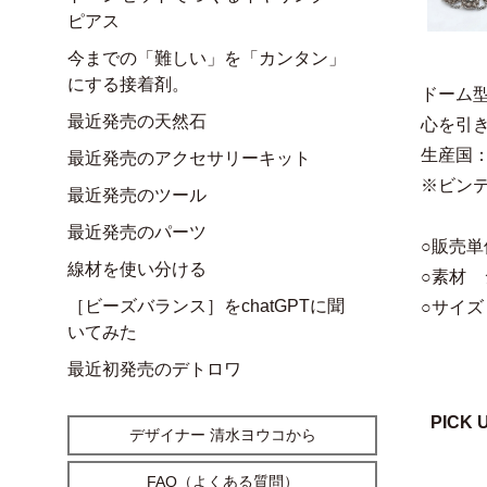
ピアス
今までの「難しい」を「カンタン」
にする接着剤。
ドーム
最近発売の天然石
心を引
生産国
最近発売のアクセサリーキット
※ビン
最近発売のツール
最近発売のパーツ
○販売単
線材を使い分ける
○素材 
［ビーズバランス］をchatGPTに聞
○サイズ 
いてみた
最近初発売のデトロワ
PICK 
デザイナー 清水ヨウコから
FAQ（よくある質問）