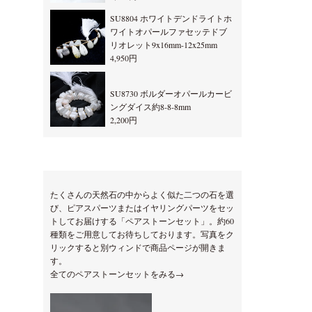
SU8804 ホワイトデンドライトホ
ワイトオパールファセッテドブ
リオレット9x16mm-12x25mm
4,950円
SU8730 ボルダーオパールカービ
ングダイス約8-8-8mm
2,200円
たくさんの天然石の中からよく似た二つの石を選
び、ピアスパーツまたはイヤリングパーツをセッ
トしてお届けする「ペアストーンセット」。約60
種類をご用意してお待ちしております。写真をク
リックすると別ウィンドで商品ページが開きま
す。
全てのペアストーンセットをみる→