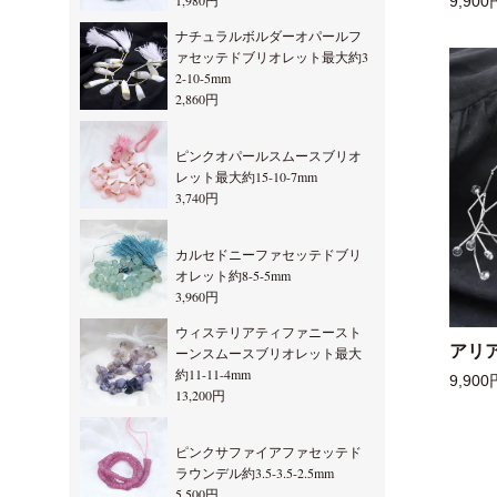
1,980円
9,900
ナチュラルボルダーオパールフ
ァセッテドブリオレット最大約3
2-10-5mm
2,860円
ピンクオパールスムースブリオ
レット最大約15-10-7mm
3,740円
カルセドニーファセッテドブリ
オレット約8-5-5mm
3,960円
ウィステリアティファニースト
アリ
ーンスムースブリオレット最大
約11-11-4mm
9,900
13,200円
ピンクサファイアファセッテド
ラウンデル約3.5-3.5-2.5mm
5,500円