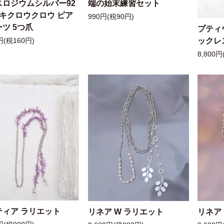
スロジウムシルバー92
端の始末練習セット
ッキクロウクロウ ピア
990円(税90円)
ツ 5つ爪
プティ
ックレ
円(税160円)
8,800円
ティア ラリエット
リネア W ラリエット
リネア