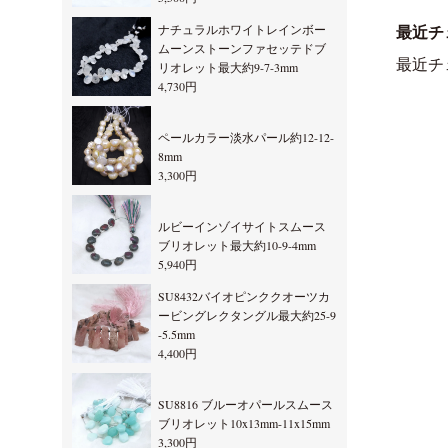
ナチュラルホワイトレインボー
最近チ
ムーンストーンファセッテドブ
最近チ
リオレット最大約9-7-3mm
4,730円
ペールカラー淡水パール約12-12-
8mm
3,300円
ルビーインゾイサイトスムース
ブリオレット最大約10-9-4mm
5,940円
SU8432バイオピンククオーツカ
ービングレクタングル最大約25-9
-5.5mm
4,400円
SU8816 ブルーオパールスムース
ブリオレット10x13mm-11x15mm
3,300円