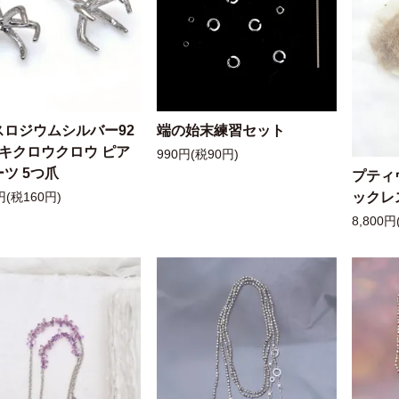
スロジウムシルバー92
端の始末練習セット
ッキクロウクロウ ピア
990円(税90円)
ツ 5つ爪
プティ
ックレ
円(税160円)
8,800円