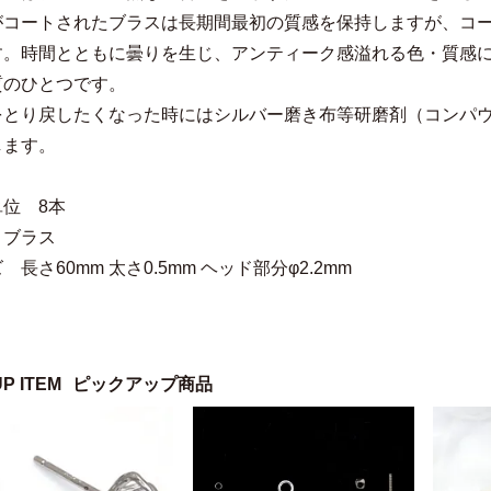
がコートされたブラスは長期間最初の質感を保持しますが、コ
す。時間とともに曇りを生じ、アンティーク感溢れる色・質感
質のひとつです。
をとり戻したくなった時にはシルバー磨き布等研磨剤（コンパ
します。
位 8本
 ブラス
 長さ60mm 太さ0.5mm ヘッド部分φ2.2mm
UP ITEM
ピックアップ商品