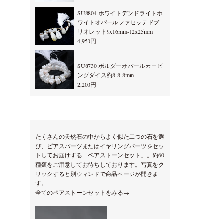
SU8804 ホワイトデンドライトホ
ワイトオパールファセッテドブ
リオレット9x16mm-12x25mm
4,950円
SU8730 ボルダーオパールカービ
ングダイス約8-8-8mm
2,200円
たくさんの天然石の中からよく似た二つの石を選
び、ピアスパーツまたはイヤリングパーツをセッ
トしてお届けする「ペアストーンセット」。約60
種類をご用意してお待ちしております。写真をク
リックすると別ウィンドで商品ページが開きま
す。
全てのペアストーンセットをみる→