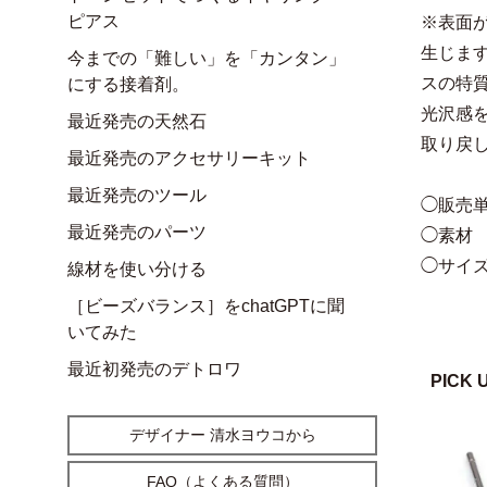
ピアス
※表面
生じま
今までの「難しい」を「カンタン」
スの特
にする接着剤。
光沢感
最近発売の天然石
取り戻
最近発売のアクセサリーキット
最近発売のツール
◯販売単
最近発売のパーツ
◯素材
◯サイズ
線材を使い分ける
［ビーズバランス］をchatGPTに聞
いてみた
最近初発売のデトロワ
PICK 
デザイナー 清水ヨウコから
FAQ（よくある質問）