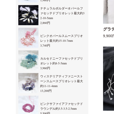
1,980円
ナチュラルボルダーオパールフ
ァセッテドブリオレット最大約3
2-10-5mm
2,860円
グラ
ピンクオパールスムースブリオ
9,900
レット最大約15-10-7mm
3,740円
カルセドニーファセッテドブリ
オレット約8-5-5mm
3,960円
ウィステリアティファニースト
ーンスムースブリオレット最大
約11-11-4mm
13,200円
ピンクサファイアファセッテド
ラウンデル約3.5-3.5-2.5mm
5,500円