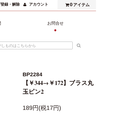
0
ガ登録・解除
アカウント
アイテム
問
お問合せ
●
BP2284
【￥344→￥172】ブラス丸
玉ピン2
189円(税17円)