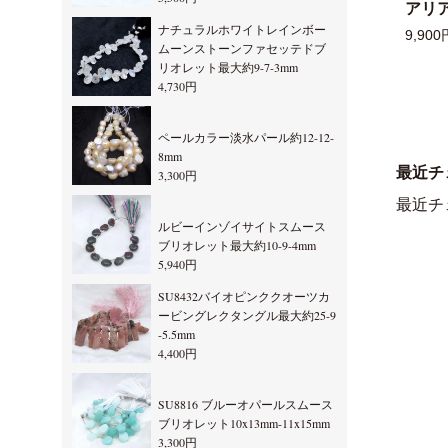
アリ
ナチュラルホワイトレインボー
9,900
ムーンストーンファセッテドブ
リオレット最大約9-7-3mm
4,730円
ペールカラー淡水パール約12-12-
8mm
最近チ
3,300円
最近チ
ルビーインゾイサイトスムース
ブリオレット最大約10-9-4mm
5,940円
SU8432バイオピンククオーツカ
ービングレクタングル最大約25-9
-5.5mm
4,400円
SU8816 ブルーオパールスムース
ブリオレット10x13mm-11x15mm
3,300円