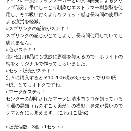
ドイツの一流グリップメーカーとの共同開発によるグリ
ップ部分。手にしっとり馴染むエストラマー樹脂製を使
用し、その吸い付くようなフィット感は長時間の使用に
よる疲労を軽減。
○スプリングの感触がステキ！
スプリングの感じがとてもよく、長時間使用していても
疲れません。
○色がステキ！
強い色は作品にも微妙に影響を与えるので、ホワイトの
柄をオリジナルで作ってもらいました。
○セット販売がステキ！
別々に購入すると￥10,200+税が3点セットで9,000円
+税。とてもオトクですね。
○マークがステキ！
センターの刻印されたマークは清水ヨウコが飼っている
幸運の黒猫（ものすごく美形）の横顔。鼻先が長いので
クマとかにも見えます。(これはご愛敬)
○販売個数 3個（1セット）