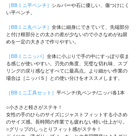
［BBミニ平ペンチ］
シルバーや石に優しい、傷つけにく
い平ペンチ。
［BBミニ丸ペンチ］
全体に細身にできていて、先端部分
と付け根部分との太さの差が少ないので小さなめがね留
めを一定の大きさで作りやすい。
［BBミニニッパ］
全体に小ぶりで手の中にすっぽり収ま
る感じが使いやすい。刃先の角度、完璧な切れ味、スプ
リングの戻り感などすべてに最高点。より細かい作業の
場合は［ニッパＳ］との使い分けをオススメします。
［BBミニ工具セット］
平ペンチ/丸ペンチ/ニッパ各1本
○小ささと軽さがステキ！
女性の手のひらのサイズにジャストフィットする小さめ
のサイズ感。長時間の作業でも疲れない軽い仕上がり。
○グリップのしっとりフィット感がステキ！