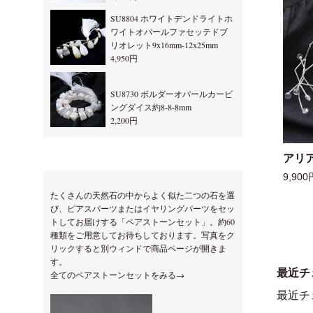
SU8804 ホワイトデンドライトホ
ワイトオパールファセッテドブ
リオレット9x16mm-12x25mm
4,950円
SU8730 ボルダーオパールカービ
ングダイス約8-8-8mm
2,200円
アリ
9,900
たくさんの天然石の中からよく似た二つの石を選
び、ピアスパーツまたはイヤリングパーツをセッ
トしてお届けする「ペアストーンセット」。約60
種類をご用意してお待ちしております。写真をク
リックすると別ウィンドで商品ページが開きま
す。
最近チ
全てのペアストーンセットをみる→
最近チ