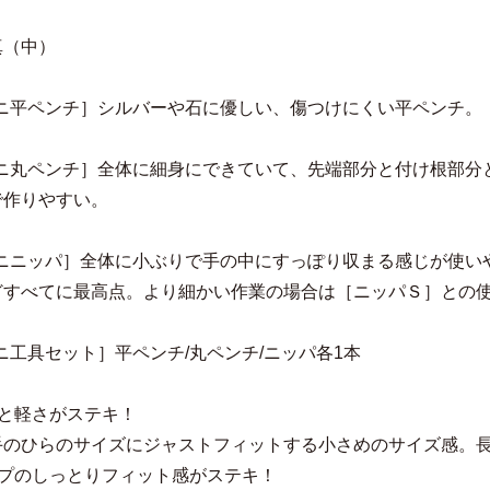
真（中）
ミニ平ペンチ］シルバーや石に優しい、傷つけにくい平ペンチ。
ミニ丸ペンチ］全体に細身にできていて、先端部分と付け根部分
で作りやすい。
ミニニッパ］全体に小ぶりで手の中にすっぽり収まる感じが使い
どすべてに最高点。より細かい作業の場合は［ニッパＳ］との
ニ工具セット］平ペンチ/丸ペンチ/ニッパ各1本
さと軽さがステキ！
手のひらのサイズにジャストフィットする小さめのサイズ感。
ップのしっとりフィット感がステキ！