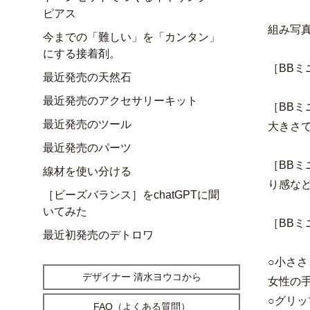
ピアス
組み写
今までの「難しい」を「カンタン」
にする接着剤。
［BB
最近発売の天然石
最近発売のアクセサリーキット
［BB
最近発売のツール
大きさ
最近発売のパーツ
［BB
線材を使い分ける
り感な
［ビーズバランス］をchatGPTに聞
いてみた
［BBミ
最近初発売のデトロワ
○小さ
デザイナー 清水ヨウコから
女性の
○グリ
FAQ（よくある質問）