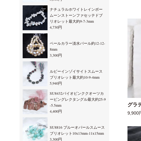
ナチュラルホワイトレインボー
ムーンストーンファセッテドブ
リオレット最大約9-7-3mm
4,730円
ペールカラー淡水パール約12-12-
8mm
3,300円
ルビーインゾイサイトスムース
ブリオレット最大約10-9-4mm
5,940円
SU8432バイオピンククオーツカ
ービングレクタングル最大約25-9
グラ
-5.5mm
4,400円
9,900
SU8816 ブルーオパールスムース
ブリオレット10x13mm-11x15mm
3,300円