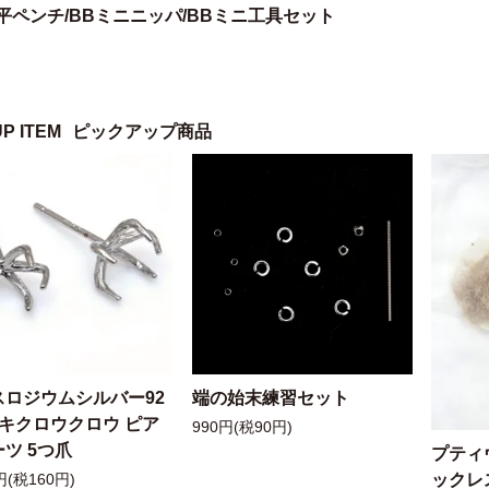
平ペンチ
/
BBミニニッパ
/
BBミニ工具セット
UP ITEM
ピックアップ商品
スロジウムシルバー92
端の始末練習セット
ッキクロウクロウ ピア
990円(税90円)
ツ 5つ爪
プティ
ックレ
円(税160円)