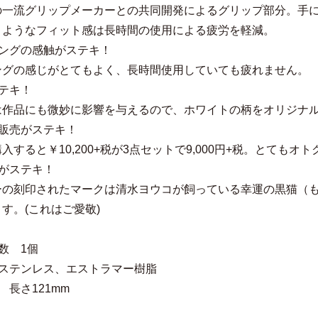
の一流グリップメーカーとの共同開発によるグリップ部分。手
くようなフィット感は長時間の使用による疲労を軽減。
リングの感触がステキ！
ングの感じがとてもよく、長時間使用していても疲れません。
テキ！
は作品にも微妙に影響を与えるので、ホワイトの柄をオリジナ
ト販売がステキ！
入すると￥10,200+税が3点セットで9,000円+税。とてもオ
クがステキ！
ーの刻印されたマークは清水ヨウコが飼っている幸運の黒猫（
す。(これはご愛敬)
数 1個
 ステンレス、エストラマー樹脂
 長さ121mm