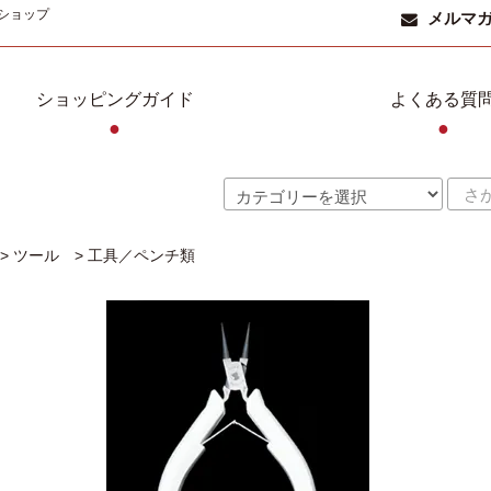
ショップ
メルマ
ショッピングガイド
よくある質
●
●
>
ツール
>
工具／ペンチ類