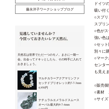
ドイツ
藤永洋子ワークショップブログ
吸い付
○スプ
スプリ
○色がス
強い色
○セッ
別々に購
天然石は世界でただ一つのモノ。まさに一期一
○マー
会。出会ってドキッとしたら、その時手に入れて
おきましょう。
センタ
も見えま
マルチカラーアクアマリンファ
セッテドブリオレット約7-7-3mm
○販売個
4,950円
○素材
○サイズ
ナチュラルエメラルドスムース
オーバル最大約9-7-4mm