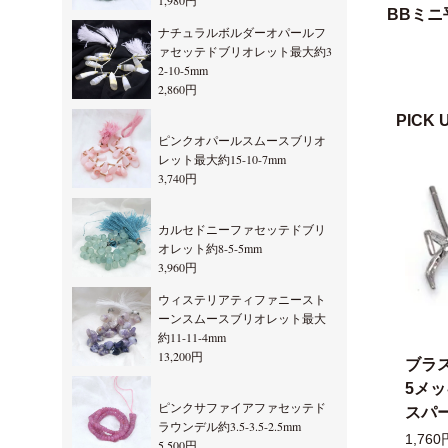
1,980円
BBミニ
ナチュラルボルダーオパールフ
ァセッテドブリオレット最大約3
2-10-5mm
2,860円
PICK 
ピンクオパールスムースブリオ
レット最大約15-10-7mm
3,740円
カルセドニーファセッテドブリ
オレット約8-5-5mm
3,960円
ウィステリアティファニースト
ーンスムースブリオレット最大
約11-11-4mm
13,200円
ブラ
5メ
ピンクサファイアファセッテド
スパー
ラウンデル約3.5-3.5-2.5mm
1,760
5,500円