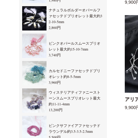
1,980円
9,900
ナチュラルボルダーオパールフ
ァセッテドブリオレット最大約3
2-10-5mm
2,860円
ピンクオパールスムースブリオ
レット最大約15-10-7mm
3,740円
カルセドニーファセッテドブリ
オレット約8-5-5mm
3,960円
ウィステリアティファニースト
ーンスムースブリオレット最大
アリ
約11-11-4mm
9,900
13,200円
ピンクサファイアファセッテド
ラウンデル約3.5-3.5-2.5mm
5,500円