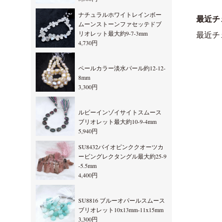
ナチュラルホワイトレインボー
最近チ
ムーンストーンファセッテドブ
リオレット最大約9-7-3mm
最近チ
4,730円
ペールカラー淡水パール約12-12-
8mm
3,300円
ルビーインゾイサイトスムース
ブリオレット最大約10-9-4mm
5,940円
SU8432バイオピンククオーツカ
ービングレクタングル最大約25-9
-5.5mm
4,400円
SU8816 ブルーオパールスムース
ブリオレット10x13mm-11x15mm
3,300円