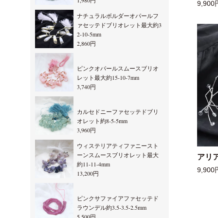
1,980円
9,900
ナチュラルボルダーオパールフ
ァセッテドブリオレット最大約3
2-10-5mm
2,860円
ピンクオパールスムースブリオ
レット最大約15-10-7mm
3,740円
カルセドニーファセッテドブリ
オレット約8-5-5mm
3,960円
ウィステリアティファニースト
ーンスムースブリオレット最大
アリ
約11-11-4mm
9,900
13,200円
ピンクサファイアファセッテド
ラウンデル約3.5-3.5-2.5mm
5,500円