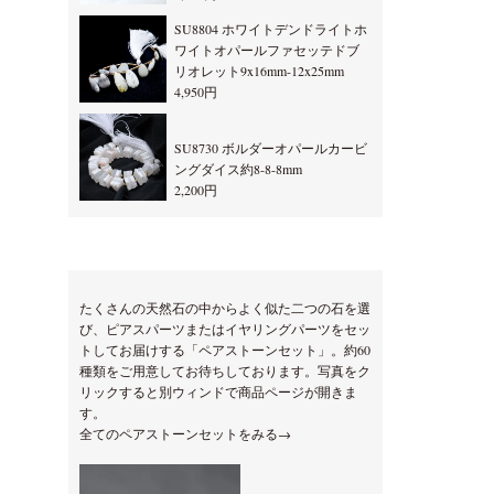
SU8804 ホワイトデンドライトホ
ワイトオパールファセッテドブ
リオレット9x16mm-12x25mm
4,950円
SU8730 ボルダーオパールカービ
ングダイス約8-8-8mm
2,200円
たくさんの天然石の中からよく似た二つの石を選
び、ピアスパーツまたはイヤリングパーツをセッ
トしてお届けする「ペアストーンセット」。約60
種類をご用意してお待ちしております。写真をク
リックすると別ウィンドで商品ページが開きま
す。
全てのペアストーンセットをみる→