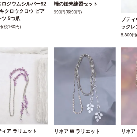
スロジウムシルバー92
端の始末練習セット
ッキクロウクロウ ピア
990円(税90円)
ツ 5つ爪
プティ
ックレ
円(税160円)
8,800円
ティア ラリエット
リネア W ラリエット
リネア