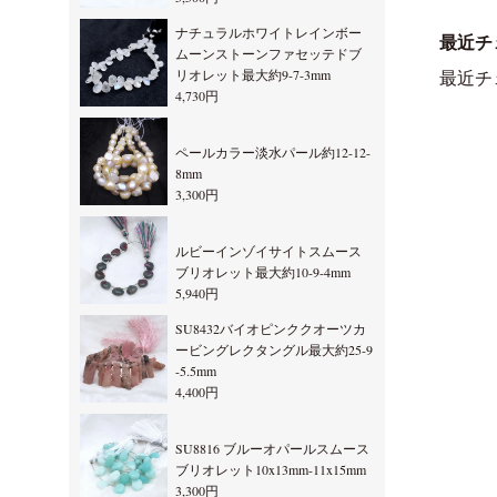
ナチュラルホワイトレインボー
最近チ
ムーンストーンファセッテドブ
リオレット最大約9-7-3mm
最近チ
4,730円
ペールカラー淡水パール約12-12-
8mm
3,300円
ルビーインゾイサイトスムース
ブリオレット最大約10-9-4mm
5,940円
SU8432バイオピンククオーツカ
ービングレクタングル最大約25-9
-5.5mm
4,400円
SU8816 ブルーオパールスムース
ブリオレット10x13mm-11x15mm
3,300円