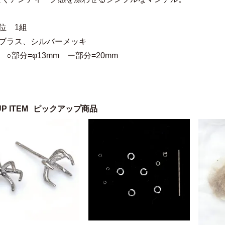
位 1組
 ブラス、シルバーメッキ
 ○部分=φ13mm ー部分=20mm
UP ITEM
ピックアップ商品