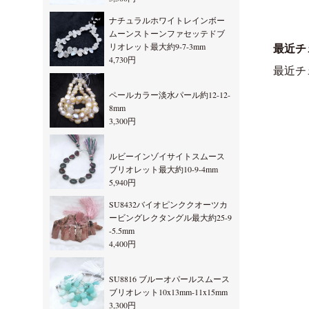
ナチュラルホワイトレインボー
ムーンストーンファセッテドブ
リオレット最大約9-7-3mm
最近チ
4,730円
最近チ
ペールカラー淡水パール約12-12-
8mm
3,300円
ルビーインゾイサイトスムース
ブリオレット最大約10-9-4mm
5,940円
SU8432バイオピンククオーツカ
ービングレクタングル最大約25-9
-5.5mm
4,400円
SU8816 ブルーオパールスムース
ブリオレット10x13mm-11x15mm
3,300円