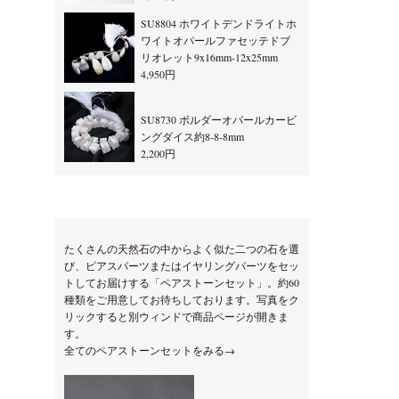
SU8804 ホワイトデンドライトホ
ワイトオパールファセッテドブ
リオレット9x16mm-12x25mm
4,950円
SU8730 ボルダーオパールカービ
ングダイス約8-8-8mm
2,200円
たくさんの天然石の中からよく似た二つの石を選
び、ピアスパーツまたはイヤリングパーツをセッ
トしてお届けする「ペアストーンセット」。約60
種類をご用意してお待ちしております。写真をク
リックすると別ウィンドで商品ページが開きま
す。
全てのペアストーンセットをみる→