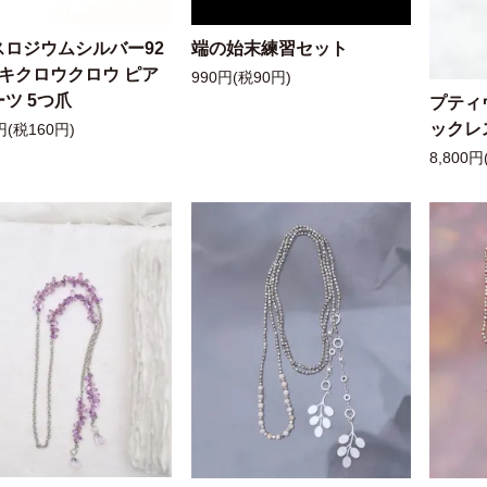
スロジウムシルバー92
端の始末練習セット
ッキクロウクロウ ピア
990円(税90円)
ツ 5つ爪
プティ
ックレ
円(税160円)
8,800円