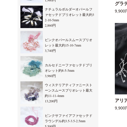
1,980円
グラ
ナチュラルボルダーオパールフ
9,900
ァセッテドブリオレット最大約3
2-10-5mm
2,860円
ピンクオパールスムースブリオ
レット最大約15-10-7mm
3,740円
カルセドニーファセッテドブリ
オレット約8-5-5mm
3,960円
ウィステリアティファニースト
ーンスムースブリオレット最大
約11-11-4mm
アリ
13,200円
9,900
ピンクサファイアファセッテド
ラウンデル約3.5-3.5-2.5mm
5,500円