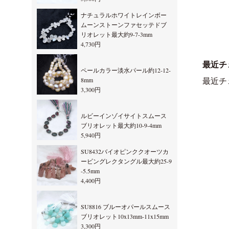
ナチュラルホワイトレインボー
ムーンストーンファセッテドブ
リオレット最大約9-7-3mm
4,730円
最近チ
ペールカラー淡水パール約12-12-
8mm
最近チ
3,300円
ルビーインゾイサイトスムース
ブリオレット最大約10-9-4mm
5,940円
SU8432バイオピンククオーツカ
ービングレクタングル最大約25-9
-5.5mm
4,400円
SU8816 ブルーオパールスムース
ブリオレット10x13mm-11x15mm
3,300円