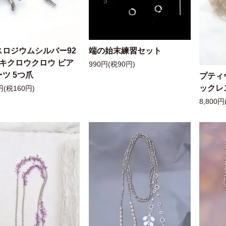
スロジウムシルバー92
端の始末練習セット
ッキクロウクロウ ピア
990円(税90円)
ツ 5つ爪
プティ
ックレ
円(税160円)
8,800円