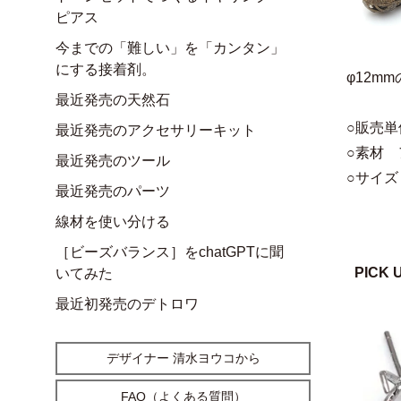
ピアス
今までの「難しい」を「カンタン」
にする接着剤。
φ12
最近発売の天然石
○販売単
最近発売のアクセサリーキット
○素材
最近発売のツール
○サイズ
最近発売のパーツ
線材を使い分ける
［ビーズバランス］をchatGPTに聞
PICK 
いてみた
最近初発売のデトロワ
デザイナー 清水ヨウコから
FAQ（よくある質問）