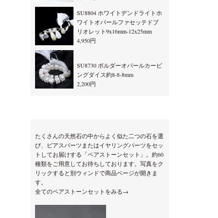
SU8804 ホワイトデンドライトホ
ワイトオパールファセッテドブ
リオレット9x16mm-12x25mm
4,950円
SU8730 ボルダーオパールカービ
ングダイス約8-8-8mm
2,200円
たくさんの天然石の中からよく似た二つの石を選
び、ピアスパーツまたはイヤリングパーツをセッ
トしてお届けする「ペアストーンセット」。約60
種類をご用意してお待ちしております。写真をク
リックすると別ウィンドで商品ページが開きま
す。
全てのペアストーンセットをみる→