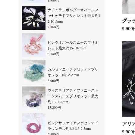
1,980円
ナチュラルボルダーオパールフ
ァセッテドブリオレット最大約3
グラ
2-10-5mm
2,860円
9,900
ピンクオパールスムースブリオ
レット最大約15-10-7mm
3,740円
カルセドニーファセッテドブリ
オレット約8-5-5mm
3,960円
ウィステリアティファニースト
ーンスムースブリオレット最大
約11-11-4mm
13,200円
ピンクサファイアファセッテド
アリ
ラウンデル約3.5-3.5-2.5mm
9,900
5,500円