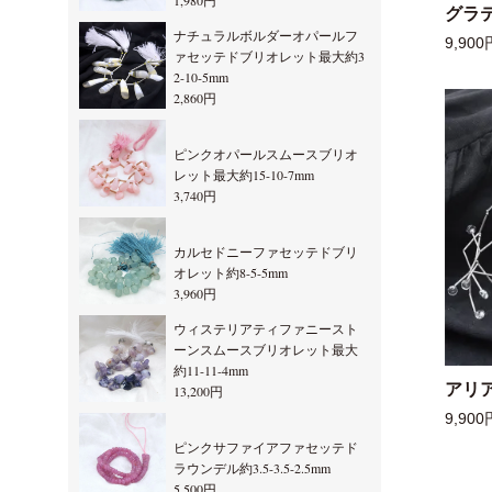
1,980円
グラ
ナチュラルボルダーオパールフ
9,900
ァセッテドブリオレット最大約3
2-10-5mm
2,860円
ピンクオパールスムースブリオ
レット最大約15-10-7mm
3,740円
カルセドニーファセッテドブリ
オレット約8-5-5mm
3,960円
ウィステリアティファニースト
ーンスムースブリオレット最大
約11-11-4mm
アリ
13,200円
9,900
ピンクサファイアファセッテド
ラウンデル約3.5-3.5-2.5mm
5,500円