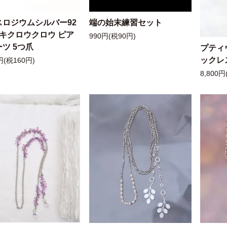
スロジウムシルバー92
端の始末練習セット
ッキクロウクロウ ピア
990円(税90円)
ツ 5つ爪
プティ
ックレ
円(税160円)
8,800円