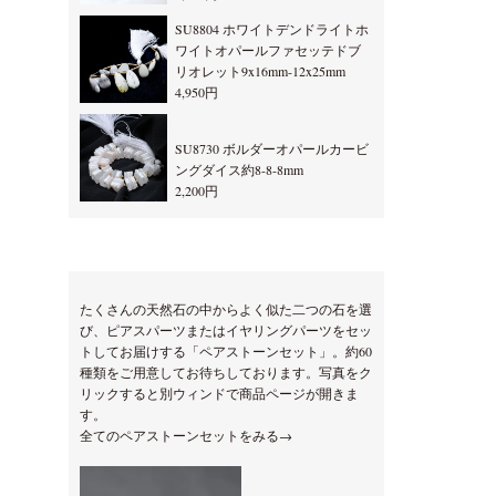
SU8804 ホワイトデンドライトホ
ワイトオパールファセッテドブ
リオレット9x16mm-12x25mm
4,950円
SU8730 ボルダーオパールカービ
ングダイス約8-8-8mm
2,200円
たくさんの天然石の中からよく似た二つの石を選
び、ピアスパーツまたはイヤリングパーツをセッ
トしてお届けする「ペアストーンセット」。約60
種類をご用意してお待ちしております。写真をク
リックすると別ウィンドで商品ページが開きま
す。
全てのペアストーンセットをみる→