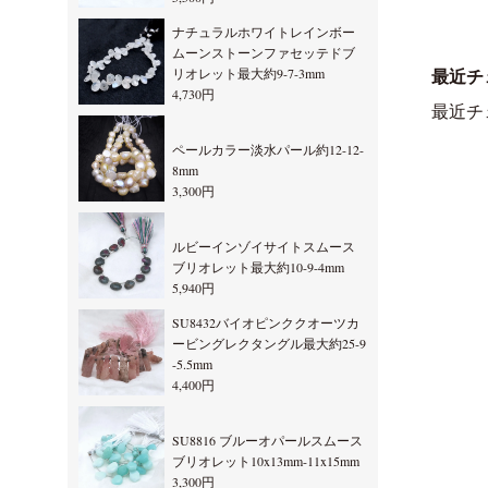
ナチュラルホワイトレインボー
ムーンストーンファセッテドブ
リオレット最大約9-7-3mm
最近チ
4,730円
最近チ
ペールカラー淡水パール約12-12-
8mm
3,300円
ルビーインゾイサイトスムース
ブリオレット最大約10-9-4mm
5,940円
SU8432バイオピンククオーツカ
ービングレクタングル最大約25-9
-5.5mm
4,400円
SU8816 ブルーオパールスムース
ブリオレット10x13mm-11x15mm
3,300円