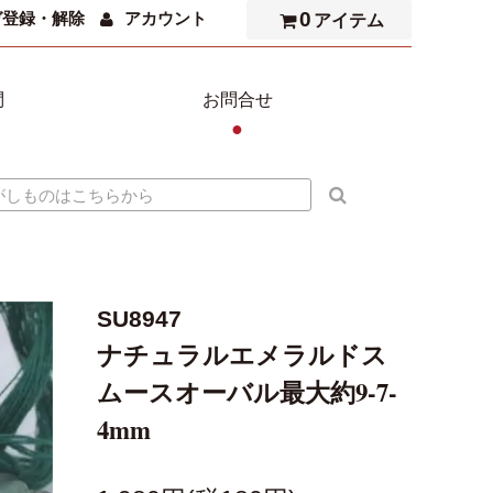
0
ガ登録・解除
アカウント
アイテム
問
お問合せ
●
SU8947
ナチュラルエメラルドス
ムースオーバル最大約9-7-
4mm