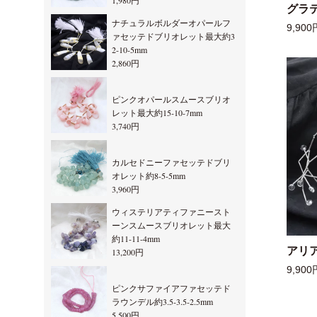
1,980円
グラ
ナチュラルボルダーオパールフ
9,900
ァセッテドブリオレット最大約3
2-10-5mm
2,860円
ピンクオパールスムースブリオ
レット最大約15-10-7mm
3,740円
カルセドニーファセッテドブリ
オレット約8-5-5mm
3,960円
ウィステリアティファニースト
ーンスムースブリオレット最大
約11-11-4mm
アリ
13,200円
9,900
ピンクサファイアファセッテド
ラウンデル約3.5-3.5-2.5mm
5,500円