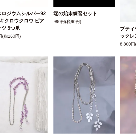
スロジウムシルバー92
端の始末練習セット
ッキクロウクロウ ピア
990円(税90円)
ツ 5つ爪
プティ
ックレ
円(税160円)
8,800円