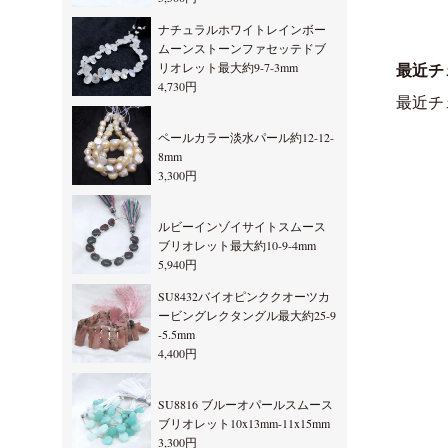
ナチュラルホワイトレインボー
ムーンストーンファセッテドブ
リオレット最大約9-7-3mm
最近チ
4,730円
最近チ
ペールカラー淡水パール約12-12-
8mm
3,300円
ルビーインゾイサイトスムース
ブリオレット最大約10-9-4mm
5,940円
SU8432バイオピンククオーツカ
ービングレクタングル最大約25-9
-5.5mm
4,400円
SU8816 ブルーオパールスムース
ブリオレット10x13mm-11x15mm
3,300円