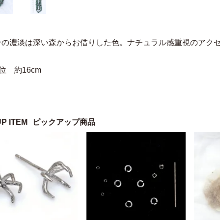
ンの濃淡は深い森からお借りした色。ナチュラル感重視のアク
位 約16cm
UP ITEM
ピックアップ商品