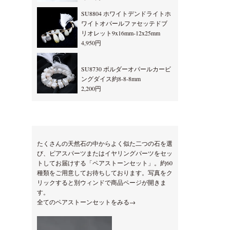
SU8804 ホワイトデンドライトホ
ワイトオパールファセッテドブ
リオレット9x16mm-12x25mm
4,950円
SU8730 ボルダーオパールカービ
ングダイス約8-8-8mm
2,200円
たくさんの天然石の中からよく似た二つの石を選
び、ピアスパーツまたはイヤリングパーツをセッ
トしてお届けする「ペアストーンセット」。約60
種類をご用意してお待ちしております。写真をク
リックすると別ウィンドで商品ページが開きま
す。
全てのペアストーンセットをみる→