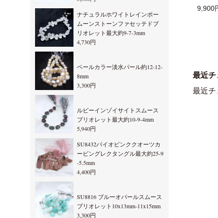
9,900
ナチュラルホワイトレインボー
ムーンストーンファセッテドブ
リオレット最大約9-7-3mm
4,730円
ペールカラー淡水パール約12-12-
最近チ
8mm
3,300円
最近チ
ルビーインゾイサイトスムース
ブリオレット最大約10-9-4mm
5,940円
SU8432バイオピンククオーツカ
ービングレクタングル最大約25-9
-5.5mm
4,400円
SU8816 ブルーオパールスムース
ブリオレット10x13mm-11x15mm
3,300円