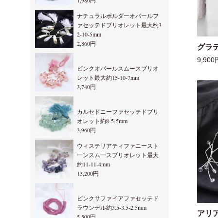
1,980円
ナチュラルボルダーオパールフ
ァセッテドブリオレット最大約3
2-10-5mm
2,860円
グラ
9,900
ピンクオパールスムースブリオ
レット最大約15-10-7mm
3,740円
カルセドニーファセッテドブリ
オレット約8-5-5mm
3,960円
ウィステリアティファニースト
ーンスムースブリオレット最大
約11-11-4mm
13,200円
ピンクサファイアファセッテド
ラウンデル約3.5-3.5-2.5mm
アリ
5,500円