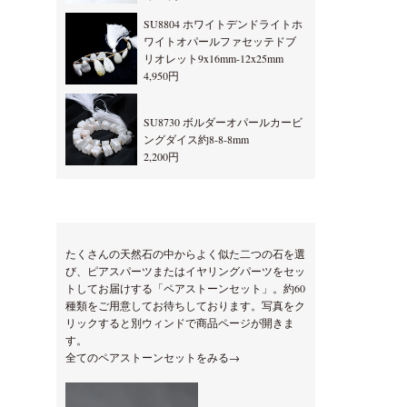
SU8804 ホワイトデンドライトホ
ワイトオパールファセッテドブ
リオレット9x16mm-12x25mm
4,950円
SU8730 ボルダーオパールカービ
ングダイス約8-8-8mm
2,200円
たくさんの天然石の中からよく似た二つの石を選
び、ピアスパーツまたはイヤリングパーツをセッ
トしてお届けする「ペアストーンセット」。約60
種類をご用意してお待ちしております。写真をク
リックすると別ウィンドで商品ページが開きま
す。
全てのペアストーンセットをみる→