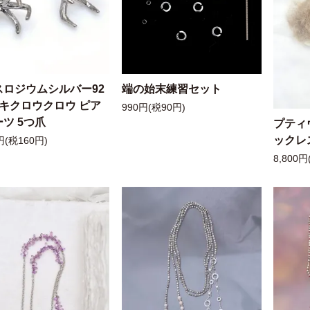
スロジウムシルバー92
端の始末練習セット
ッキクロウクロウ ピア
990円(税90円)
ツ 5つ爪
プティ
ックレ
円(税160円)
8,800円