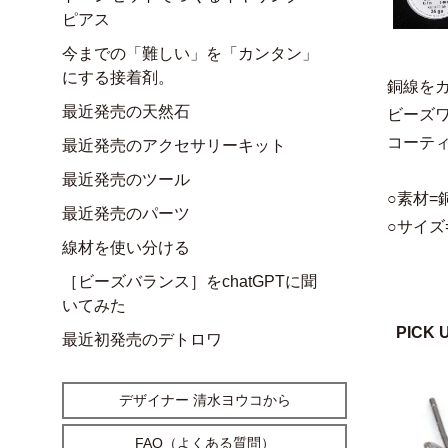
ピアス
今までの「難しい」を「カンタン」
にする接着剤。
銅線を
最近発売の天然石
ビーズ
コーテ
最近発売のアクセサリーキット
最近発売のツール
○素材
最近発売のパーツ
○サイズ=
線材を使い分ける
［ビーズバランス］をchatGPTに聞
いてみた
PICK 
最近初発売のデトロワ
デザイナー 清水ヨウコから
FAQ（よくある質問）