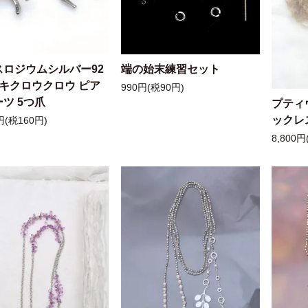
スロジウムシルバー92
端の始末練習セット
ッキクロウクロウ ピア
990円(税90円)
ツ 5つ爪
プティ
ックレ
円(税160円)
8,800円