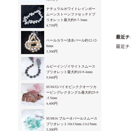
ナチュラルホワイトレインボー
ムーンストーンファセッテドブ
リオレット最大約9-7-3mm
4,730円
最近チ
ペールカラー淡水パール約12-12-
8mm
最近チ
3,300円
ルビーインゾイサイトスムース
ブリオレット最大約10-9-4mm
5,940円
SU8432バイオピンククオーツカ
ービングレクタングル最大約25-9
-5.5mm
4,400円
SU8816 ブルーオパールスムース
ブリオレット10x13mm-11x15mm
3,300円