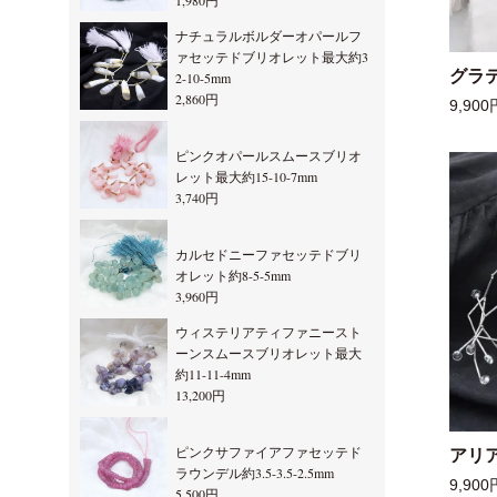
1,980円
ナチュラルボルダーオパールフ
ァセッテドブリオレット最大約3
グラ
2-10-5mm
2,860円
9,900
ピンクオパールスムースブリオ
レット最大約15-10-7mm
3,740円
カルセドニーファセッテドブリ
オレット約8-5-5mm
3,960円
ウィステリアティファニースト
ーンスムースブリオレット最大
約11-11-4mm
13,200円
ピンクサファイアファセッテド
アリ
ラウンデル約3.5-3.5-2.5mm
9,900
5,500円