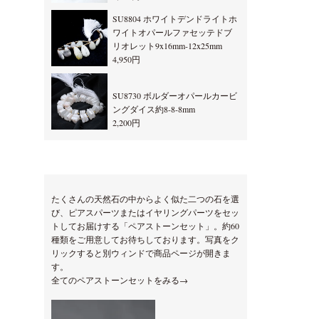
SU8804 ホワイトデンドライトホ
ワイトオパールファセッテドブ
リオレット9x16mm-12x25mm
4,950円
SU8730 ボルダーオパールカービ
ングダイス約8-8-8mm
2,200円
たくさんの天然石の中からよく似た二つの石を選
び、ピアスパーツまたはイヤリングパーツをセッ
トしてお届けする「ペアストーンセット」。約60
種類をご用意してお待ちしております。写真をク
リックすると別ウィンドで商品ページが開きま
す。
全てのペアストーンセットをみる→