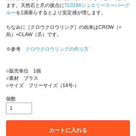
ます。天然石と爪の接点に
TL0194ジュエリースーパーグ
ルー
を1滴垂らするとより安定感が増します。
ちなみに［クロウクロウリング］の由来はCROW（=
烏）+CLAW（爪）です。
※参考
クロウクロウリングの作り方
○販売単位 1個
○素材 ブラス
○サイズ フリーサイズ（14号-）
個数
カートに入れる