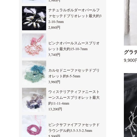
1,980円
ナチュラルボルダーオパールフ
ァセッテドブリオレット最大約3
2-10-5mm
2,860円
ピンクオパールスムースブリオ
レット最大約15-10-7mm
グラ
3,740円
9,900
カルセドニーファセッテドブリ
オレット約8-5-5mm
3,960円
ウィステリアティファニースト
ーンスムースブリオレット最大
約11-11-4mm
13,200円
ピンクサファイアファセッテド
ラウンデル約3.5-3.5-2.5mm
5,500円