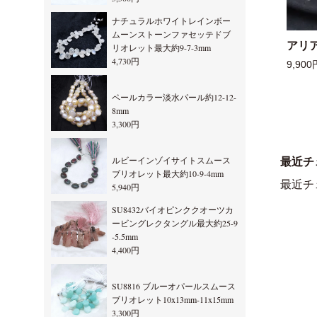
ナチュラルホワイトレインボー
ムーンストーンファセッテドブ
アリ
リオレット最大約9-7-3mm
4,730円
9,900
ペールカラー淡水パール約12-12-
8mm
3,300円
ルビーインゾイサイトスムース
最近チ
ブリオレット最大約10-9-4mm
最近チ
5,940円
SU8432バイオピンククオーツカ
ービングレクタングル最大約25-9
-5.5mm
4,400円
SU8816 ブルーオパールスムース
ブリオレット10x13mm-11x15mm
3,300円