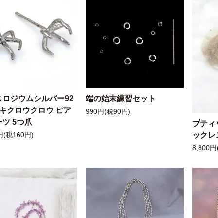
スロジウムシルバー92
端の始末練習セット
ッキクロウクロウ ピア
990円(税90円)
ツ 5つ爪
プティ
ックレ
円(税160円)
8,800円