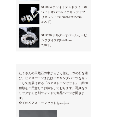
SU8804 ホワイトデンドライトホ
ワイトオパールファセッテドブ
リオレット9x16mm-12x25mm
4,950円
SU8730 ボルダーオパールカービ
ングダイス約8-8-8mm
2,200円
たくさんの天然石の中からよく似た二つの石を選
び、ピアスパーツまたはイヤリングパーツをセッ
トしてお届けする「ペアストーンセット」。約60
種類をご用意してお待ちしております。写真をク
リックすると別ウィンドで商品ページが開きま
す。
全てのペアストーンセットをみる→