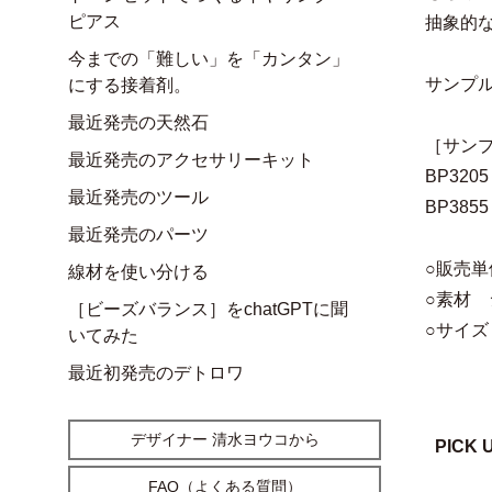
ピアス
抽象的
今までの「難しい」を「カンタン」
サンプル
にする接着剤。
最近発売の天然石
［サン
最近発売のアクセサリーキット
BP32
最近発売のツール
BP38
最近発売のパーツ
○販売単
線材を使い分ける
○素材 
［ビーズバランス］をchatGPTに聞
○サイズ
いてみた
最近初発売のデトロワ
デザイナー 清水ヨウコから
PICK 
FAQ（よくある質問）