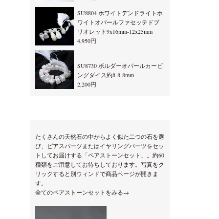
SU8804 ホワイトデンドライトホ
ワイトオパールファセッテドブ
リオレット9x16mm-12x25mm
4,950円
SU8730 ボルダーオパールカービ
ングダイス約8-8-8mm
2,200円
たくさんの天然石の中からよく似た二つの石を選
び、ピアスパーツまたはイヤリングパーツをセッ
トしてお届けする「ペアストーンセット」。約60
種類をご用意してお待ちしております。写真をク
リックすると別ウィンドで商品ページが開きま
す。
全てのペアストーンセットをみる→