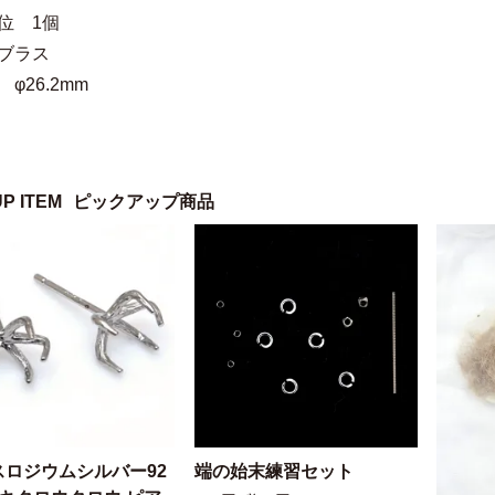
位 1個
ブラス
φ26.2mm
UP ITEM
ピックアップ商品
スロジウムシルバー92
端の始末練習セット