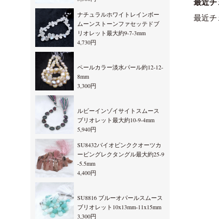
最近チ
ナチュラルホワイトレインボー
最近チ
ムーンストーンファセッテドブ
リオレット最大約9-7-3mm
4,730円
ペールカラー淡水パール約12-12-
8mm
3,300円
ルビーインゾイサイトスムース
ブリオレット最大約10-9-4mm
5,940円
SU8432バイオピンククオーツカ
ービングレクタングル最大約25-9
-5.5mm
4,400円
SU8816 ブルーオパールスムース
ブリオレット10x13mm-11x15mm
3,300円