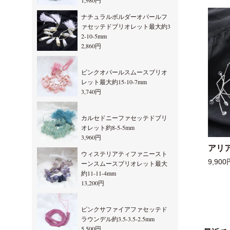
1,980円
ナチュラルボルダーオパールフ
ァセッテドブリオレット最大約3
2-10-5mm
2,860円
ピンクオパールスムースブリオ
レット最大約15-10-7mm
3,740円
カルセドニーファセッテドブリ
オレット約8-5-5mm
3,960円
アリ
ウィステリアティファニースト
9,900
ーンスムースブリオレット最大
約11-11-4mm
13,200円
ピンクサファイアファセッテド
ラウンデル約3.5-3.5-2.5mm
5,500円