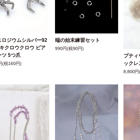
スロジウムシルバー92
端の始末練習セット
ッキクロウクロウ ピア
990円(税90円)
ツ 5つ爪
プティ
ックレ
円(税160円)
8,800円