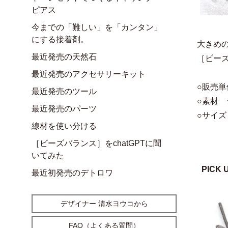
ピアス
今までの「難しい」を「カンタン」
にする接着剤。
大きめ
最近発売の天然石
［ビー
最近発売のアクセサリーキット
○販売単
最近発売のツール
○素材 
最近発売のパーツ
○サイズ
線材を使い分ける
［ビーズバランス］をchatGPTに聞
いてみた
PICK 
最近初発売のデトロワ
デザイナー 清水ヨウコから
FAQ（よくある質問）