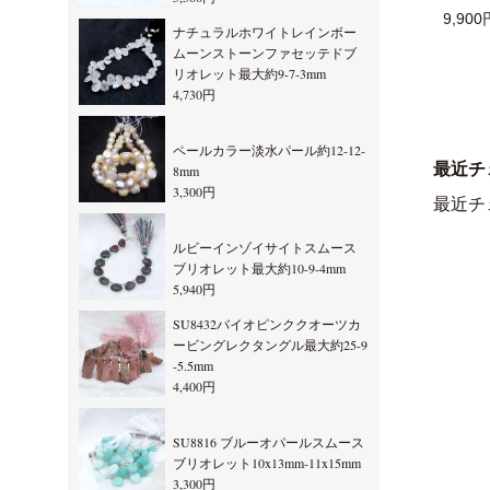
9,900
ナチュラルホワイトレインボー
ムーンストーンファセッテドブ
リオレット最大約9-7-3mm
4,730円
ペールカラー淡水パール約12-12-
最近チ
8mm
3,300円
最近チ
ルビーインゾイサイトスムース
ブリオレット最大約10-9-4mm
5,940円
SU8432バイオピンククオーツカ
ービングレクタングル最大約25-9
-5.5mm
4,400円
SU8816 ブルーオパールスムース
ブリオレット10x13mm-11x15mm
3,300円