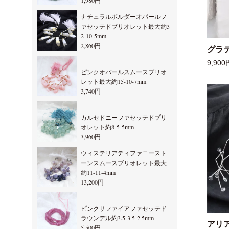
1,980円
ナチュラルボルダーオパールフ
ァセッテドブリオレット最大約3
2-10-5mm
2,860円
グラ
9,900
ピンクオパールスムースブリオ
レット最大約15-10-7mm
3,740円
カルセドニーファセッテドブリ
オレット約8-5-5mm
3,960円
ウィステリアティファニースト
ーンスムースブリオレット最大
約11-11-4mm
13,200円
ピンクサファイアファセッテド
ラウンデル約3.5-3.5-2.5mm
アリ
5,500円