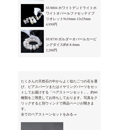
SU8804 ホワイトデンドライトホ
ワイトオパールファセッテドブ
リオレット9x16mm-12x25mm
4,950円
SU8730 ボルダーオパールカービ
ングダイス約8-8-8mm
2,200円
たくさんの天然石の中からよく似た二つの石を選
び、ピアスパーツまたはイヤリングパーツをセッ
トしてお届けする「ペアストーンセット」。約60
種類をご用意してお待ちしております。写真をク
リックすると別ウィンドで商品ページが開きま
す。
全てのペアストーンセットをみる→