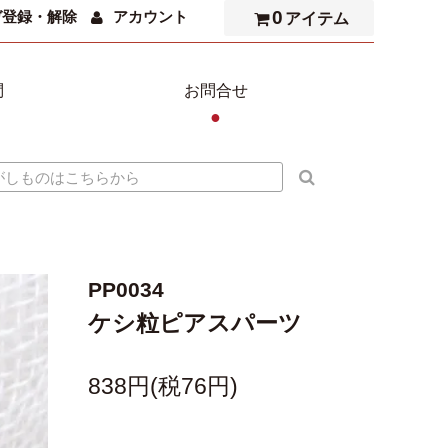
0
ガ登録・解除
アカウント
アイテム
問
お問合せ
●
PP0034
ケシ粒ピアスパーツ
838円(税76円)