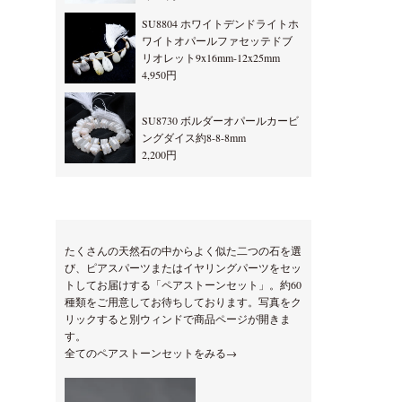
SU8804 ホワイトデンドライトホ
ワイトオパールファセッテドブ
リオレット9x16mm-12x25mm
4,950円
SU8730 ボルダーオパールカービ
ングダイス約8-8-8mm
2,200円
たくさんの天然石の中からよく似た二つの石を選
び、ピアスパーツまたはイヤリングパーツをセッ
トしてお届けする「ペアストーンセット」。約60
種類をご用意してお待ちしております。写真をク
リックすると別ウィンドで商品ページが開きま
す。
全てのペアストーンセットをみる→