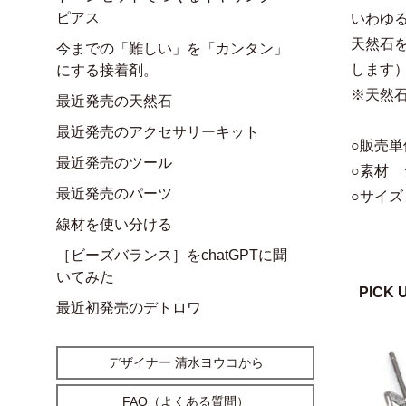
ピアス
いわゆ
天然石を
今までの「難しい」を「カンタン」
します
にする接着剤。
※天然
最近発売の天然石
最近発売のアクセサリーキット
○販売単
最近発売のツール
○素材 
最近発売のパーツ
○サイズ
線材を使い分ける
［ビーズバランス］をchatGPTに聞
いてみた
PICK 
最近初発売のデトロワ
デザイナー 清水ヨウコから
FAQ（よくある質問）