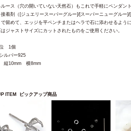
るルース（穴の開いていない天然石）もこれで手軽にペンダン
接着剤（[
ジュエリースーパーグルー
]/[
スーパーニューグルー
]/[
）で留めて、エッジを平ペンチまたはヘラで石に添わせるよう
石はジャストサイズにカットされたものをご使用ください。
位 1個
シルバー925
 縦10mm 横8mm
UP ITEM
ピックアップ商品