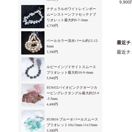
9,900
ナチュラルホワイトレインボー
ムーンストーンファセッテドブ
リオレット最大約9-7-3mm
4,730円
ペールカラー淡水パール約12-12-
最近チ
8mm
3,300円
最近チ
ルビーインゾイサイトスムース
ブリオレット最大約10-9-4mm
5,940円
SU8432バイオピンククオーツカ
ービングレクタングル最大約25-9
-5.5mm
4,400円
SU8816 ブルーオパールスムース
ブリオレット10x13mm-11x15mm
3,300円