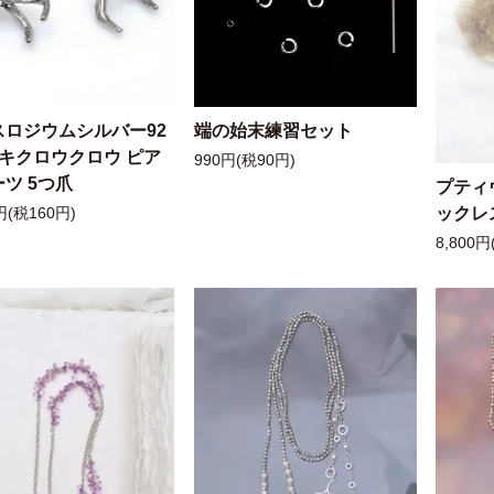
スロジウムシルバー92
端の始末練習セット
ッキクロウクロウ ピア
990円(税90円)
ツ 5つ爪
プティ
ックレ
円(税160円)
8,800円