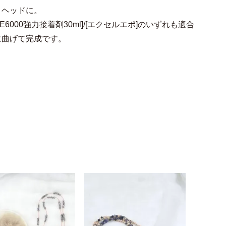
トヘッドに。
E6000強力接着剤30ml
]/[
エクセルエポ
]のいずれも適合
に曲げて完成です。