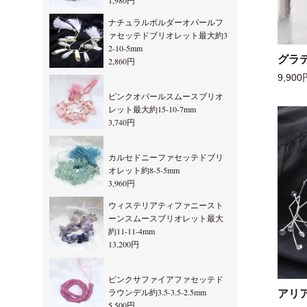
1,980円
ナチュラルボルダーオパールフ
ァセッテドブリオレット最大約3
2-10-5mm
グラ
2,860円
9,900
ピンクオパールスムースブリオ
レット最大約15-10-7mm
3,740円
カルセドニーファセッテドブリ
オレット約8-5-5mm
3,960円
ウィステリアティファニースト
ーンスムースブリオレット最大
約11-11-4mm
13,200円
ピンクサファイアファセッテド
ラウンデル約3.5-3.5-2.5mm
アリ
5,500円