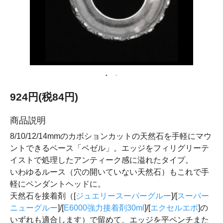
924円(税84円)
商品説明
8/10/12/14mmのカボションカットの天然石を手軽にマウ
ントできるベース「ベゼル」。エッジをフィリグリーテ
イストで処理したアンティーク感に溢れたタイプ。
いわゆるルース（穴の開いていない天然石）もこれで手
軽にペンダントヘッドに。
天然石を接着剤（[
ジュエリースーパーグルー
]/[
スーパー
ニューグルー
]/[
E6000強力接着剤30ml
]/[
エクセルエポ
]の
いずれも適合します）で留めて、エッジを平ペンチまた