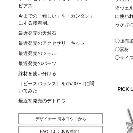
ピアス
※ヴェ
今までの「難しい」を「カンタン」
に使われ
にする接着剤。
っか
最近発売の天然石
◯販売単
最近発売のアクセサリーキット
◯素材
最近発売のツール
◯サイズ
最近発売のパーツ
線材を使い分ける
［ビーズバランス］をchatGPTに聞
PICK 
いてみた
最近初発売のデトロワ
デザイナー 清水ヨウコから
FAQ（よくある質問）