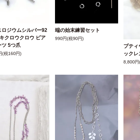
スロジウムシルバー92
端の始末練習セット
ッキクロウクロウ ピア
990円(税90円)
ツ 5つ爪
プティ
ックレ
円(税160円)
8,800円