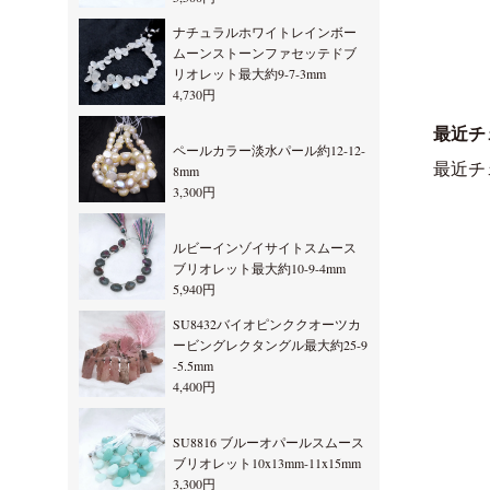
ナチュラルホワイトレインボー
ムーンストーンファセッテドブ
リオレット最大約9-7-3mm
4,730円
最近チ
ペールカラー淡水パール約12-12-
最近チ
8mm
3,300円
ルビーインゾイサイトスムース
ブリオレット最大約10-9-4mm
5,940円
SU8432バイオピンククオーツカ
ービングレクタングル最大約25-9
-5.5mm
4,400円
SU8816 ブルーオパールスムース
ブリオレット10x13mm-11x15mm
3,300円