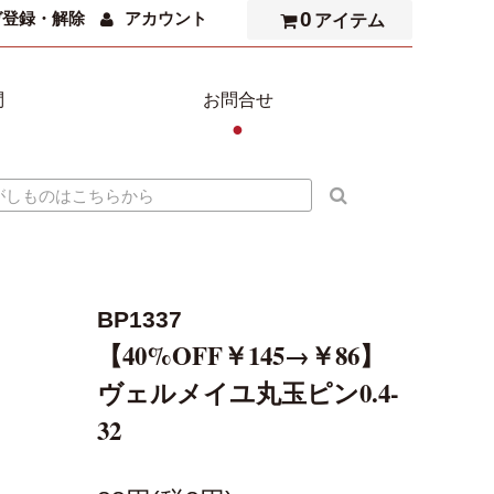
0
ガ登録・解除
アカウント
アイテム
問
お問合せ
●
BP1337
【40%OFF￥145→￥86】
ヴェルメイユ丸玉ピン0.4-
32