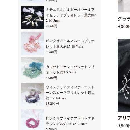
1,980円
ナチュラルボルダーオパールフ
ァセッテドブリオレット最大約3
グラ
2-10-5mm
2,860円
9,900
ピンクオパールスムースブリオ
レット最大約15-10-7mm
3,740円
カルセドニーファセッテドブリ
オレット約8-5-5mm
3,960円
ウィステリアティファニースト
ーンスムースブリオレット最大
約11-11-4mm
13,200円
アリ
ピンクサファイアファセッテド
ラウンデル約3.5-3.5-2.5mm
9,900
5,500円