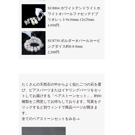
SU8804 ホワイトデンドライトホ
ワイトオパールファセッテドブ
リオレット9x16mm-12x25mm
4,950円
SU8730 ボルダーオパールカービ
ングダイス約8-8-8mm
2,200円
たくさんの天然石の中からよく似た二つの石を選
び、ピアスパーツまたはイヤリングパーツをセッ
トしてお届けする「ペアストーンセット」。約60
種類をご用意してお待ちしております。写真をク
リックすると別ウィンドで商品ページが開きま
す。
全てのペアストーンセットをみる→