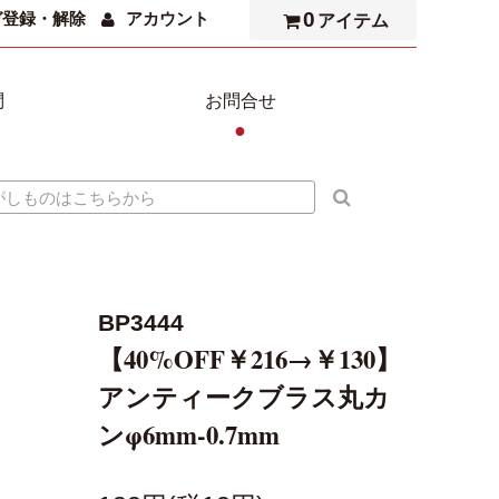
0
ガ登録・解除
アカウント
アイテム
問
お問合せ
●
BP3444
【40%OFF￥216→￥130】
アンティークブラス丸カ
ンφ6mm-0.7mm