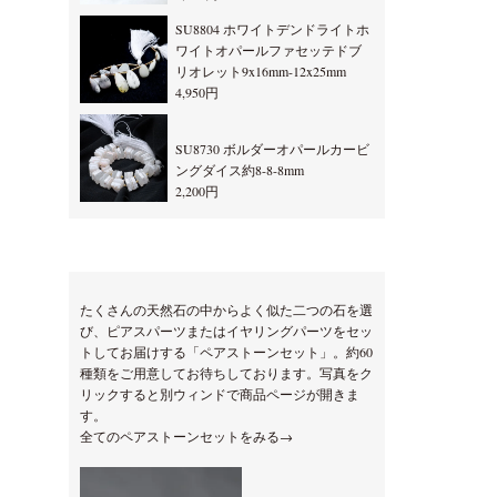
SU8804 ホワイトデンドライトホ
ワイトオパールファセッテドブ
リオレット9x16mm-12x25mm
4,950円
SU8730 ボルダーオパールカービ
ングダイス約8-8-8mm
2,200円
たくさんの天然石の中からよく似た二つの石を選
び、ピアスパーツまたはイヤリングパーツをセッ
トしてお届けする「ペアストーンセット」。約60
種類をご用意してお待ちしております。写真をク
リックすると別ウィンドで商品ページが開きま
す。
全てのペアストーンセットをみる→