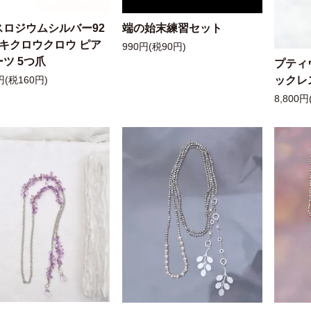
スロジウムシルバー92
端の始末練習セット
ッキクロウクロウ ピア
990円(税90円)
ツ 5つ爪
プティ
ックレ
円(税160円)
8,800円