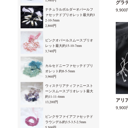
1,980円
グラ
ナチュラルボルダーオパールフ
9,900
ァセッテドブリオレット最大約3
2-10-5mm
2,860円
ピンクオパールスムースブリオ
レット最大約15-10-7mm
3,740円
カルセドニーファセッテドブリ
オレット約8-5-5mm
3,960円
ウィステリアティファニースト
ーンスムースブリオレット最大
約11-11-4mm
アリ
13,200円
9,900
ピンクサファイアファセッテド
ラウンデル約3.5-3.5-2.5mm
5,500円