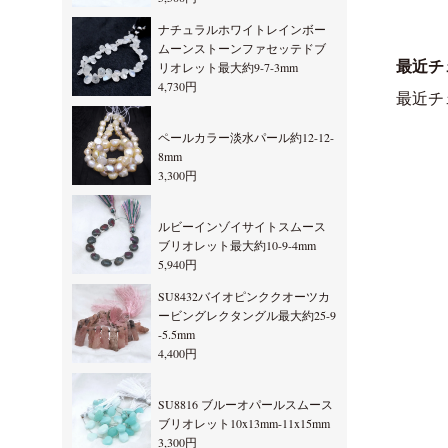
ナチュラルホワイトレインボー
ムーンストーンファセッテドブ
最近チ
リオレット最大約9-7-3mm
4,730円
最近チ
ペールカラー淡水パール約12-12-
8mm
3,300円
ルビーインゾイサイトスムース
ブリオレット最大約10-9-4mm
5,940円
SU8432バイオピンククオーツカ
ービングレクタングル最大約25-9
-5.5mm
4,400円
SU8816 ブルーオパールスムース
ブリオレット10x13mm-11x15mm
3,300円