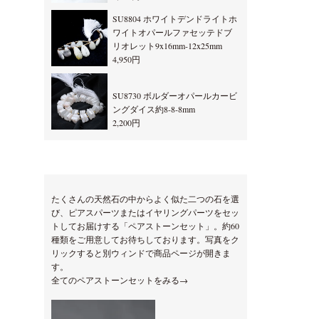
SU8804 ホワイトデンドライトホ
ワイトオパールファセッテドブ
リオレット9x16mm-12x25mm
4,950円
SU8730 ボルダーオパールカービ
ングダイス約8-8-8mm
2,200円
たくさんの天然石の中からよく似た二つの石を選
び、ピアスパーツまたはイヤリングパーツをセッ
トしてお届けする「ペアストーンセット」。約60
種類をご用意してお待ちしております。写真をク
リックすると別ウィンドで商品ページが開きま
す。
全てのペアストーンセットをみる→