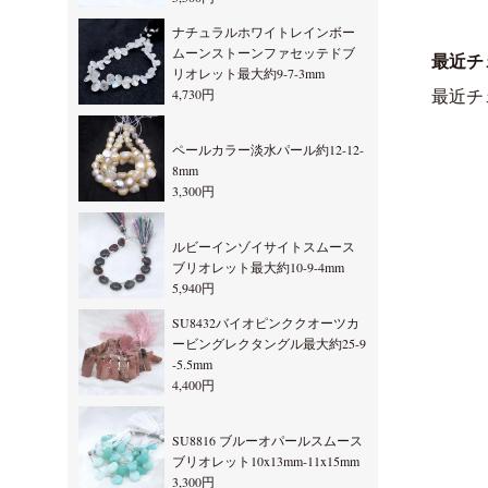
ナチュラルホワイトレインボー
ムーンストーンファセッテドブ
最近チ
リオレット最大約9-7-3mm
4,730円
最近チ
ペールカラー淡水パール約12-12-
8mm
3,300円
ルビーインゾイサイトスムース
ブリオレット最大約10-9-4mm
5,940円
SU8432バイオピンククオーツカ
ービングレクタングル最大約25-9
-5.5mm
4,400円
SU8816 ブルーオパールスムース
ブリオレット10x13mm-11x15mm
3,300円