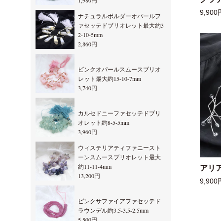
1,980円
9,900
ナチュラルボルダーオパールフ
ァセッテドブリオレット最大約3
2-10-5mm
2,860円
ピンクオパールスムースブリオ
レット最大約15-10-7mm
3,740円
カルセドニーファセッテドブリ
オレット約8-5-5mm
3,960円
ウィステリアティファニースト
ーンスムースブリオレット最大
約11-11-4mm
アリ
13,200円
9,900
ピンクサファイアファセッテド
ラウンデル約3.5-3.5-2.5mm
5,500円