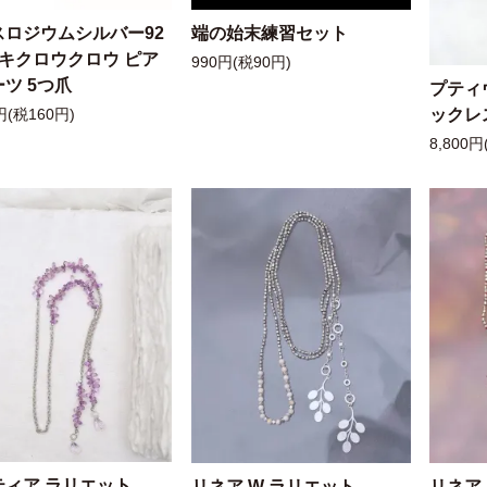
スロジウムシルバー92
端の始末練習セット
ッキクロウクロウ ピア
990円(税90円)
ツ 5つ爪
プティ
ックレ
円(税160円)
8,800円
ティア ラリエット
リネア W ラリエット
リネア